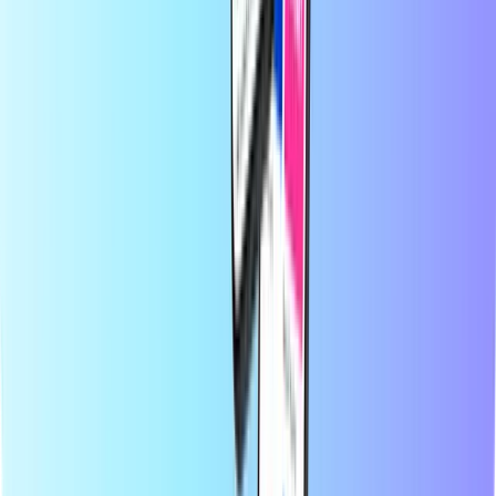
Sådan fungerer det
Om os
Erhverv
Operatører
Lande
Blog
Kategorier
Mobil top-up
Forudbetalte kreditkort
Underholdning
Shopping
Gaming
Crypto Vouchers
De mest populære produkter
Om Recharge.com
Kategorier
De mest populære produkter
Hos Recharge.com kan du på få sekunder fylde taletid på din
mobiltelefon, købe spilkuponer eller købe forudbetalte betalingskort.
Vores platform er udviklet med fokus på hurtighed og pålidelighed;
du skal blot vælge dit produkt, betale sikkert med din foretrukne
lokale betalingsmetode og modtage din digitale kode med det