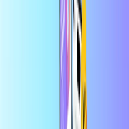
Sikker og tryg betaling
Øjeblikkelig digital levering
Største onlinebutik for betalingskort
Kategorier
NR
AUD
DA
Hjælp