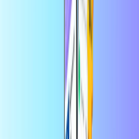
Gaming
Fantastisk som gave, genial til
budgetkontrol