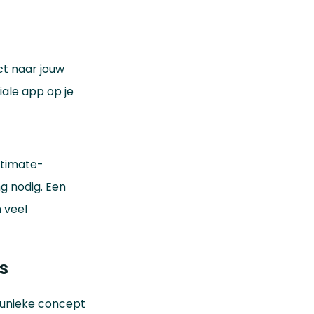
ct naar jouw
ciale app op je
ltimate-
g nodig. Een
 veel
s
 unieke concept