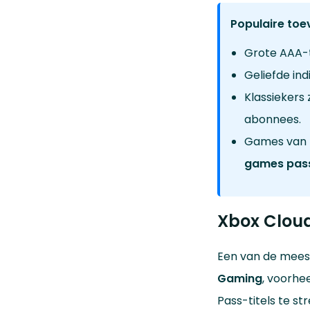
Populaire toe
Grote AAA-ti
Geliefde in
Klassiekers 
abonnees.
Games van B
games pas
Xbox Cloud
Een van de meest
Gaming
, voorhe
Pass-titels te s