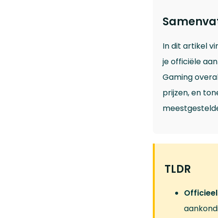
Samenvat
In dit artikel v
je officiële a
Gaming overal
prijzen, en to
meestgestelde 
TLDR
Officiee
aankondi