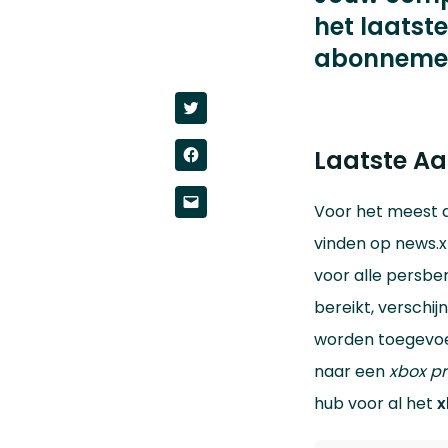
het laatst
abonnement
Click
to
share
on
Click
Laatste Aa
Twitter
to
(Opens
share
in
on
new
Click
Facebook
window)
Voor het meest 
to
(Opens
email
in
a
vinden op news.xb
new
link
window)
to
voor alle persbe
a
friend
(Opens
bereikt, verschi
in
new
worden toegevoeg
window)
naar een
xbox pr
hub voor al het
x