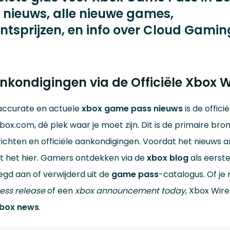
e nieuws, alle nieuwe games,
sprijzen, en info over Cloud Gamin
nkondigingen via de Officiële Xbox W
accurate en actuele
xbox game pass nieuws
is de offici
ox.com, dé plek waar je moet zijn. Dit is de primaire bro
richten en officiële aankondigingen. Voordat het nieuws 
jnt het hier. Gamers ontdekken via de
xbox blog
als eerst
d aan of verwijderd uit de
game pass
-catalogus. Of je
ess release
of een
xbox announcement today
, Xbox Wire 
box news
.