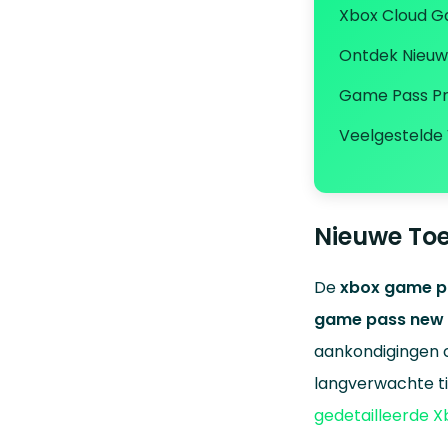
Xbox Cloud Ga
Ontdek Nieuwe
Game Pass Pr
Veelgestelde
Nieuwe To
De
xbox game pa
game pass new
aankondigingen 
langverwachte ti
gedetailleerde X