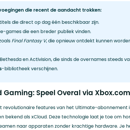
voegingen die recent de aandacht trokken:
tels die direct op dag één beschikbaar zijn.
die-games die een breder publiek vinden.
zoals
Final Fantasy V
, die opnieuw ontdekt kunnen worde
ethesda en Activision, die sinds de overnames steeds va
s
-bibliotheek verschijnen.
 Gaming: Speel Overal via Xbox.co
 revolutionaire features van het Ultimate-abonnement 
en bekend als xCloud. Deze technologie laat je toe om 
treamen naar apparaten zonder krachtige hardware. Je h