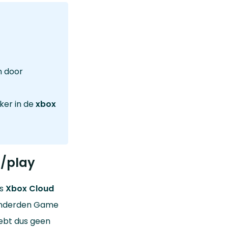
n door
ker in de
xbox
m/play
is
Xbox Cloud
honderden Game
ebt dus geen