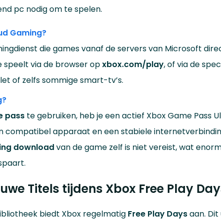
end pc nodig om te spelen.
oud Gaming?
mingdienst die games vanaf de servers van Microsoft dire
e speelt via de browser op
xbox.com/play
, of via de spe
et of zelfs sommige smart-tv’s.
g?
e pass
te gebruiken, heb je een actief Xbox Game Pass U
compatibel apparaat en een stabiele internetverbindin
ing download
van de game zelf is niet vereist, wat enorm
spaart.
uwe Titels tijdens Xbox Free Play Day
ibliotheek biedt Xbox regelmatig
Free Play Days
aan. Dit