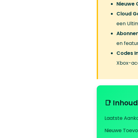
Nieuwe 
Cloud G
een Ult
Abonnem
en featu
Codes In
Xbox-ac
📑 Inhou
Laatste Aanko
Nieuwe Toevo