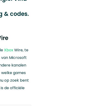
g & codes.
ire
ële
Xbox
Wire, te
n van Microsoft
andere kanalen
e welke games
 nu op zoek bent
is de officiële