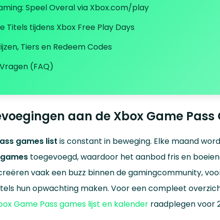
ming: Speel Overal via Xbox.com/play
 Titels tijdens Xbox Free Play Days
ijzen, Tiers en Redeem Codes
 Vragen (FAQ)
evoegingen aan de Xbox Game Pass 
ss games list
is constant in beweging. Elke maand wor
 games
toegevoegd, waardoor het aanbod fris en boeiend 
creëren vaak een buzz binnen de gamingcommunity, voo
tels hun opwachting maken. Voor een compleet overzicht 
box Game Pass games lijst en kalender
raadplegen voor 2