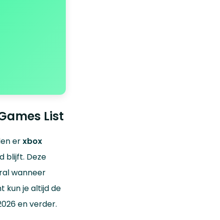
Games List
den er
xbox
blijft. Deze
ral wanneer
kun je altijd de
026 en verder.