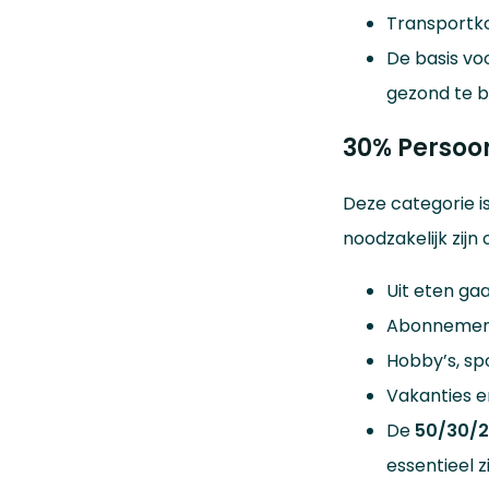
Transportko
De basis vo
gezond te bl
30% Persoo
Deze categorie i
noodzakelijk zijn
Uit eten gaa
Abonnement
Hobby’s, spo
Vakanties en
De
50/30/2
essentieel z