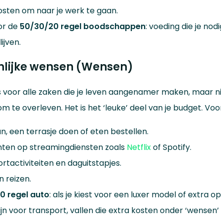
sten om naar je werk te gaan.
or de
50/30/20 regel boodschappen
: voeding die je no
ijven.
nlijke wensen (Wensen)
s voor alle zaken die je leven aangenamer maken, maar nie
 om te overleven. Het is het ‘leuke’ deel van je budget. Voo
n, een terrasje doen of eten bestellen.
en op streamingdiensten zoals
Netflix
of Spotify.
rtactiviteiten en daguitstapjes.
 reizen.
0 regel auto
: als je kiest voor een luxer model of extra op
ijn voor transport, vallen die extra kosten onder ‘wensen’