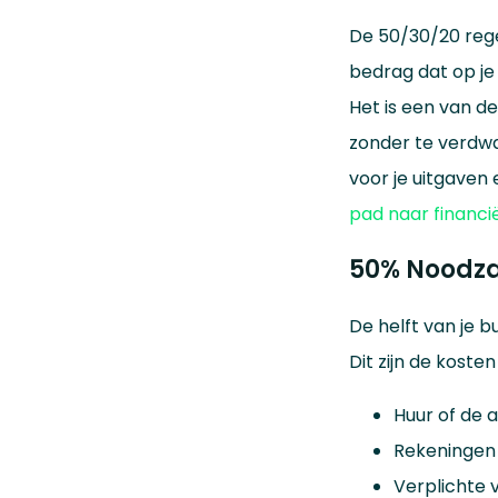
De 50/30/20 rege
bedrag dat op je 
Het is een van d
zonder te verdwa
voor je uitgaven
pad naar financië
50% Noodza
De helft van je b
Dit zijn de koste
Huur of de 
Rekeningen v
Verplichte v