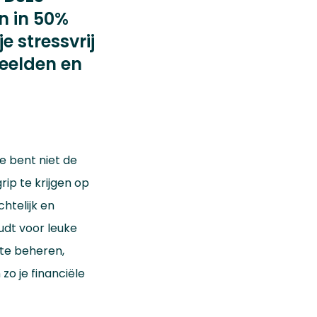
n in 50%
 stressvrij
beelden en
e bent niet de
ip te krijgen op
htelijk en
oudt voor leuke
 te beheren,
n zo je financiële