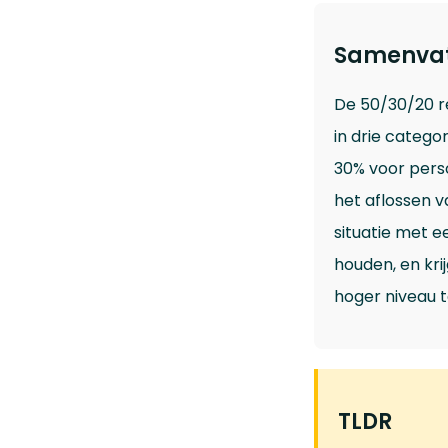
Samenvat
De 50/30/20 r
in drie catego
30% voor perso
het aflossen v
situatie met e
houden, en kr
hoger niveau te
TLDR