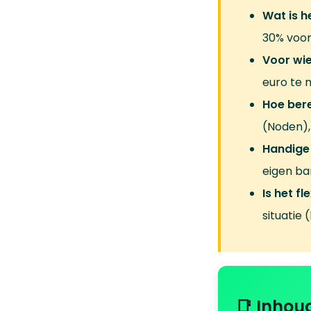
Wat is h
30% voor
Voor wi
euro te 
Hoe bere
(Noden),
Handige 
eigen ban
Is het fl
situatie 
📑 Inhou