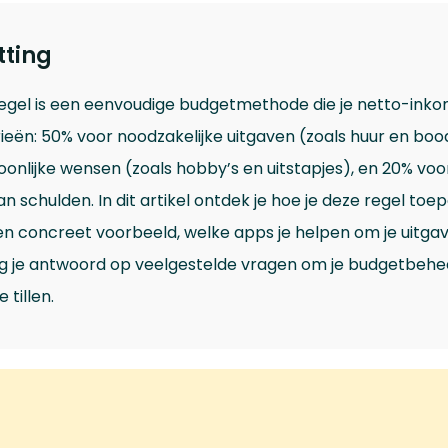
ting
egel is een eenvoudige budgetmethode die je netto-inko
rieën: 50% voor noodzakelijke uitgaven (zoals huur en b
onlijke wensen (zoals hobby’s en uitstapjes), en 20% vo
an schulden. In dit artikel ontdek je hoe je deze regel toe
en concreet voorbeeld, welke apps je helpen om je uitgave
ijg je antwoord op veelgestelde vragen om je budgetbehe
 tillen.