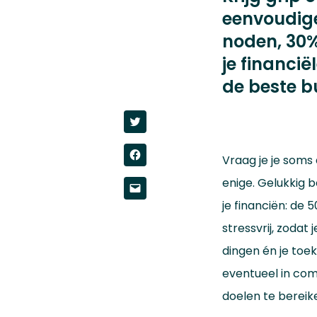
eenvoudige
noden, 30%
je financi
de beste b
Click
to
share
on
Click
Twitter
Vraag je je soms
to
(Opens
share
in
on
enige. Gelukkig 
new
Click
Facebook
window)
to
(Opens
je financiën: de 
email
in
a
new
link
stressvrij, zodat
window)
to
a
dingen én je toe
friend
(Opens
in
eventueel in co
new
window)
doelen te bereik