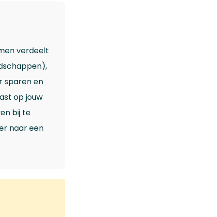
men verdeelt
oodschappen),
or sparen en
past op jouw
n bij te
er naar een