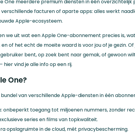
e One meerdere premium diensten in één overzichtelijk 
erschillende facturen of aparte apps: alles werkt naa
rouwde Apple-ecosysteem.
ggen we uit wat een Apple One-abonnement precies is, wat j
 en of het echt de moeite waard is voor jou of je gezin. Of
gebruiker bent, op zoek bent naar gemak, of gewoon wil
 hier vind je alle info op een rij.
le One?
 bundel van verschillende Apple-diensten in één abonne
c
: onbeperkt toegang tot miljoenen nummers, zonder re
 exclusieve series en films van topkwaliteit.
xtra opslagruimte in de cloud, mét privacybescherming.