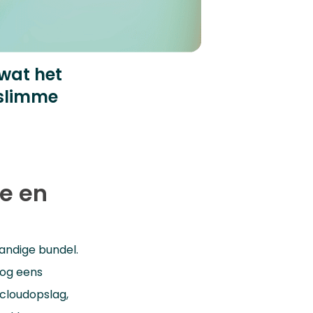
wat het
 slimme
e en
andige bundel.
nog eens
 cloudopslag,