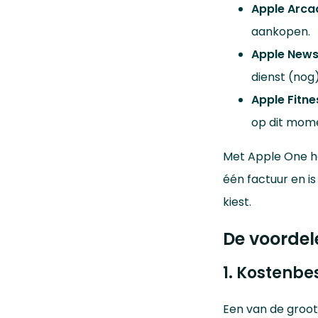
Apple Arca
aankopen.
Apple New
dienst (nog)
Apple Fitne
op dit mome
Met Apple One hoe
één factuur en i
kiest.
De voorde
1. Kostenbe
Een van de groot