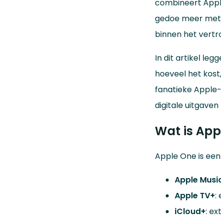
combineert Appl
window)
gedoe meer met v
binnen het vert
In dit artikel le
hoeveel het kost,
fanatieke Apple-
digitale uitgaven –
Wat is App
Apple One is een
Apple Musi
Apple TV+
:
iCloud+
: e