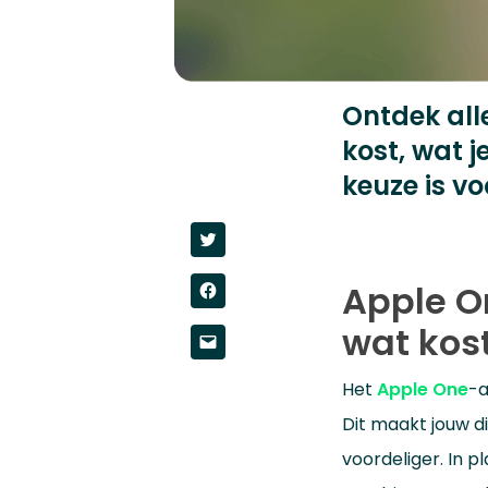
Ontdek all
kost, wat 
keuze is vo
Click
to
share
on
Apple O
Click
Twitter
to
(Opens
share
in
wat kos
on
new
Click
Facebook
window)
to
(Opens
email
in
a
new
Het
Apple One
-a
link
window)
to
Dit maakt jouw d
a
friend
(Opens
voordeliger. In 
in
new