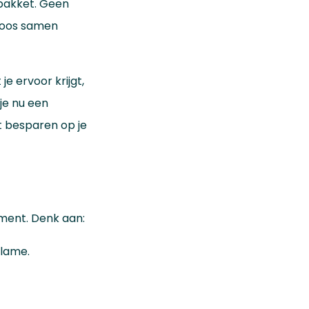
pakket. Geen
dloos samen
e ervoor krijgt,
 je nu een
t besparen op je
ment. Denk aan:
clame.