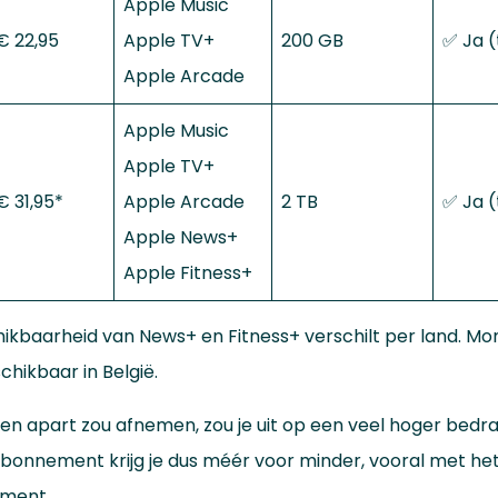
Apple Music
€ 22,95
Apple TV+
200 GB
✅ Ja (
Apple Arcade
Apple Music
Apple TV+
€ 31,95*
Apple Arcade
2 TB
✅ Ja (
Apple News+
Apple Fitness+
hikbaarheid van News+ en Fitness+ verschilt per land. Mo
chikbaar in België.
sten apart zou afnemen, zou je uit op een veel hoger bedr
onnement krijg je dus méér voor minder, vooral met het
ment.