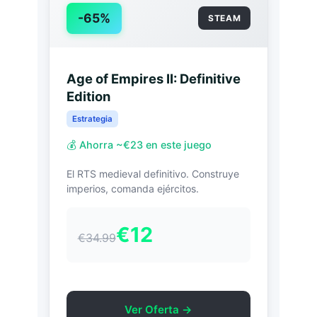
-65%
STEAM
Age of Empires II: Definitive
Edition
Estrategia
💰 Ahorra ~€23 en este juego
El RTS medieval definitivo. Construye
imperios, comanda ejércitos.
€12
€34.99
Ver Oferta →