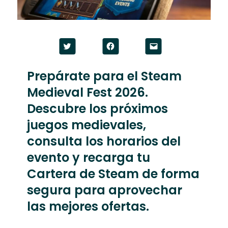
Click
Click
Click
to
to
to
share
share
email
on
on
a
Twitter
Facebook
link
Prepárate para el Steam
(Opens
(Opens
to
in
in
a
Medieval Fest 2026.
new
new
friend
window)
window)
(Opens
in
Descubre los próximos
new
window)
juegos medievales,
consulta los horarios del
evento y recarga tu
Cartera de Steam de forma
segura para aprovechar
las mejores ofertas.