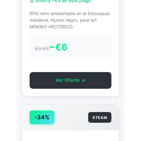
💰 Ahorra ~€4 en este juego
RPG retro ambientado en la Eslovaquia
medieval. Humor negro, pixel art.
MÍNIMO HISTÓRICO.
~€6
€9.99
Ver Oferta →
-34%
STEAM