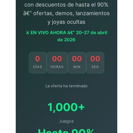
con descuentos de hasta el 90%
ā€” ofertas, demos, lanzamientos
y joyas ocultas
⚔ EN VIVO AHORA ā€” 20–27 de abril
de 2026
0
00
00
00
DÍAS
HORAS
MIN
SEG
La oferta ha terminado
1,000+
Juegos