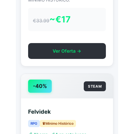
~€17
€33.99
Ver Oferta →
-40%
STEAM
Felvidek
RPG
Mínimo Histórico