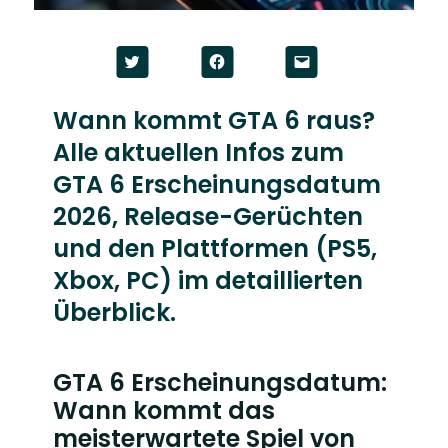
Click
Click
Click
to
to
to
share
share
email
on
on
a
Twitter
Facebook
link
Wann kommt GTA 6 raus?
(Opens
(Opens
to
in
in
a
Alle aktuellen Infos zum
new
new
friend
window)
window)
(Opens
in
GTA 6 Erscheinungsdatum
new
window)
2026, Release-Gerüchten
und den Plattformen (PS5,
Xbox, PC) im detaillierten
Überblick.
GTA 6 Erscheinungsdatum:
Wann kommt das
meisterwartete Spiel von