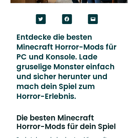
Click
Click
Click
to
to
to
share
share
email
on
on
a
Twitter
Facebook
link
Entdecke die besten
(Opens
(Opens
to
in
in
a
Minecraft Horror-Mods für
new
new
friend
window)
window)
(Opens
in
PC und Konsole. Lade
new
window)
gruselige Monster einfach
und sicher herunter und
mach dein Spiel zum
Horror-Erlebnis.
Die besten Minecraft
Horror-Mods für dein Spiel