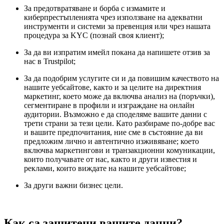
За предотвратяване и борба с измамите и
киберпрестъпленията чрез използване на адекватни
инструменти и системи за превенция или чрез нашата
процедура за KYC (познай своя клиент);
За да ви изпратим имейл покана да напишете отзив за
нас в Trustpilot;
За да подобрим услугите си и да повишим качеството на
нашите уебсайтове, както и за целите на директния
маркетинг, което може да включва анализ на (поръчки),
сегментиране в профили и изграждане на онлайн
аудитории. Възможно е да споделяме вашите данни с
трети страни за тези цели. Като разбираме по-добре вас
и вашите предпочитания, ние сме в състояние да ви
предложим лично и автентично изживяване; което
включва маркетингови и транзакционни комуникации,
които получавате от нас, както и други известия и
реклами, които виждате на нашите уебсайтове;
За други важни бизнес цели.
Как са защитени вашите данни?