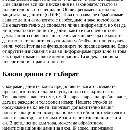
Ние спазваме всички изисквания на законодателството за
поверителност, по-специално Общия регламент относно
защитата на данните (GDPR). Това означава, че обработваме
вашите данни само когато е необходимо и законосъобразно.
Не е задължително да споделяте лична информация, но без да
ни предоставите личните данни, както е посочено в тази
декларация за поверителност, е възможно вече да не можете
да използвате нашите услуги и/или уебсайта ни или услугите
и/или уебсайтът да не функционират по предназначение. Едно
от другите изисквания е да ви информираме правилно за това
как обработваме вашите лични данни. Тази декларация за
поверителност прави точно това.
Какви данни се събират
Събираме данните, които предоставяте, когато създавате
профил, използвате нашите услуги или се свързвате с нас.
Това включва вашето име, имейл адрес, адрес на пребиваване,
дата на раждане и телефонен номер. Нашите служби за
обслужване на клиенти използват допълнително вашия
идентификационен номер на поръчката и/или потребителски
идентификатор, когато имате запитване относно поръчката
си. В допълнение към това, можем да обработваме
идентификационни данни за вход, IP адрес, използвано