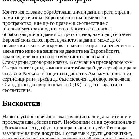
Когато използваме обработващи лични данни трети страни,
намиращи се извън Европейското икономическо
пространство, ние ще го правим в съответствие с
приложимото законодателство. Когато се използва
обработващ лични данни от трета страна, намиращ се извън
Европейския съюз, прехвърлянето на данни може да се
осъществи само към държава, в която се прилага решението за
адекватно ниво на защита на данните на Европейската
комисия, или когато споразумението е основано на
Стандартни договорни клаузи. В случаи на прехвърляне към
Съединените щати, компанията трябва да бъде сертифицирана
съгласно Рамката за защита на данните. Ако компанията не е
сертифицирана, трябва да бъде сключен договор, включващ
Стандартни договорни клаузи (СДК), за да се гарантира
съответствие.
Бисквитки
Нашите уебсайтове използват функционални, аналитични и
проследяващи „бисквитки“. Необходими са ни функционални
„бисквитки“, за да функционира правилно уебсайтът и да
завършим вашите покупки. Поставяме и други „бисквитки“,
за да ви предложим персонализирани уеб страници. Някои от