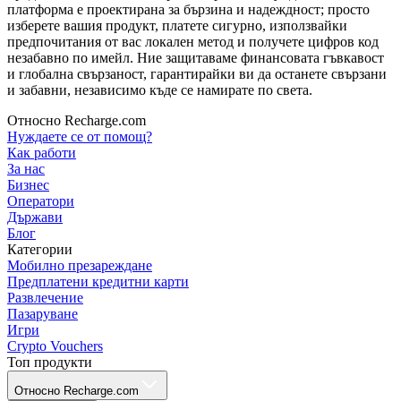
платформа е проектирана за бързина и надеждност; просто
изберете вашия продукт, платете сигурно, използвайки
предпочитания от вас локален метод и получете цифров код
незабавно по имейл. Ние защитаваме финансовата гъвкавост
и глобална свързаност, гарантирайки ви да останете свързани
и забавни, независимо къде се намирате по света.
Относно Recharge.com
Нуждаете се от помощ?
Как работи
За нас
Бизнес
Оператори
Държави
Блог
Категории
Мобилно презареждане
Предплатени кредитни карти
Развлечение
Пазаруване
Игри
Crypto Vouchers
Топ продукти
Относно Recharge.com