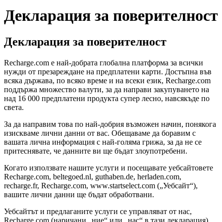
Декларация за поверителност
Декларация за поверителност
Recharge.com е най-добрата глобална платформа за всички
нужди от презареждане на предплатени карти. Достъпна във
всяка държава, по всяко време и на всеки език, Recharge.com
поддържа множество валути, за да направи закупуването на
над 16 000 предплатени продукта супер лесно, навсякъде по
света.
За да направим това по най-добрия възможен начин, понякога
изискваме лични данни от вас. Обещаваме да боравим с
вашата лична информация с най-голяма грижа, за да не се
притеснявате, че данните ви ще бъдат злоупотребени.
Когато използвате нашите услуги и посещавате уебсайтовете
Recharge.com, beltegoed.nl, guthaben.de, herladen.com,
recharge.fr, Recharge.com, www.startselect.com („Уебсайт“),
вашите лични данни ще бъдат обработвани.
Уебсайтът и предлаганите услуги се управляват от нас,
Recharge.com (наричани „ние“ или „нас“ в тази декларация).