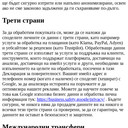
ще бъдат сигурно изтрити или напълно анонимизирани, освен
ако не сме законово задължени да ги съхраняваме по-дълго.
Трети страни
За да обработим покупката си, може да се наложи да
споделите личните си данни с трети страни, като например
услуги за обработка на плащания (като Klarna, PayPal, Adyen)
и уебсайтове за рецензии (като Trustpilot). Обработващи данни
трети страни се използват за услуги за поддръжка на клиенти,
инструменти, които поддържат платформата, доставчици на
анализи, доставчици на имейл услуги и други, необходими за
изпълнението на целите на обработката, посочени в тази
Декларация за поверителност. Вашият имейл адрес и
телефонен номер (когато е наличен) се споделят (хешират) с
Google, за да анализира историята на поръчките и да
оптимизира нашите реклами. Можете да научите повече за
това как Google използва бизнес данни и обработва лична
информация тук:
https://business.safety.google/privacy/
. Бъдете
сигурни, че никога няма да продадем данните ви на никого и
всички тези трети страни са проверени, за да се гарантира, че
данните ви остават в безопасност и защитени.
Международни трансфери