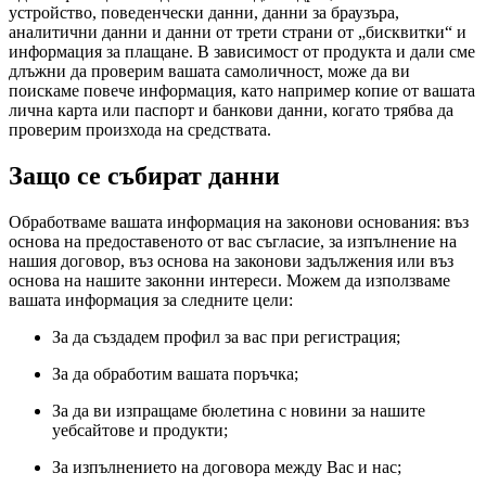
устройство, поведенчески данни, данни за браузъра,
аналитични данни и данни от трети страни от „бисквитки“ и
информация за плащане. В зависимост от продукта и дали сме
длъжни да проверим вашата самоличност, може да ви
поискаме повече информация, като например копие от вашата
лична карта или паспорт и банкови данни, когато трябва да
проверим произхода на средствата.
Защо се събират данни
Обработваме вашата информация на законови основания: въз
основа на предоставеното от вас съгласие, за изпълнение на
нашия договор, въз основа на законови задължения или въз
основа на нашите законни интереси. Можем да използваме
вашата информация за следните цели:
За да създадем профил за вас при регистрация;
За да обработим вашата поръчка;
За да ви изпращаме бюлетина с новини за нашите
уебсайтове и продукти;
За изпълнението на договора между Вас и нас;