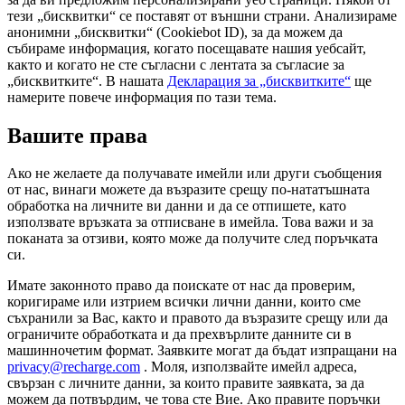
тези „бисквитки“ се поставят от външни страни. Анализираме
анонимни „бисквитки“ (Cookiebot ID), за да можем да
събираме информация, когато посещавате нашия уебсайт,
както и когато не сте съгласни с лентата за съгласие за
„бисквитките“. В нашата
Декларация за „бисквитките“
ще
намерите повече информация по тази тема.
Вашите права
Ако не желаете да получавате имейли или други съобщения
от нас, винаги можете да възразите срещу по-нататъшната
обработка на личните ви данни и да се отпишете, като
използвате връзката за отписване в имейла. Това важи и за
поканата за отзиви, която може да получите след поръчката
си.
Имате законното право да поискате от нас да проверим,
коригираме или изтрием всички лични данни, които сме
съхранили за Вас, както и правото да възразите срещу или да
ограничите обработката и да прехвърлите данните си в
машинночетим формат. Заявките могат да бъдат изпращани на
privacy@recharge.com
. Моля, използвайте имейл адреса,
свързан с личните данни, за които правите заявката, за да
можем да потвърдим, че това сте Вие. Ако правите поръчки