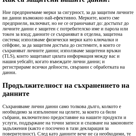
Ние предприемаме мерки за сигурност, за да защитим личните
ви данни възможно най-ефективно. Мерките, които сме
предприели, включват, но не се ограничават до: достъпът до
личните данни е защитен с потребителско име и парола или
токен за вход; данните се съхраняват в отделна, защитена
система; използваме физически мерки като ключалки и
сейфове, за да защитим достъпа до системите, в които се
съхраняват личните данни; използваме защитени връзки
(TLS), които защитават цялата информация между вас и
нашия уебсайт, когато въвеждате лични данни; и
регистрираме всички дейности, свързани с обработката на
данни.
Продължителност на съхранението на
данните
Съхраняваме лични данни само толкова дълго, колкото е
необходимо за изпълнение на целите, за които са били
събрани, включително предоставяне на нашите продукти и
услуги, поддържане на точни записи и спазване на законовите
задължения (както е посочено в тази декларация за
поверителност). След като данните вече не са необходими, те