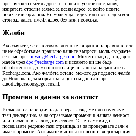
чрез няколко имейл адреса на нашите уебсайтове, моля,
изпратете отделна заявка за всеки адрес, за който искате
повече информация. Не можем да видим или потвърдим кой
стои зад даден имейл адрес без тази проверка.
Жалби
Ако смятате, че използваме личните ви данни неправилно или
че не обработваме правилно вашите въпроси, моля, свържете
се с нас чрез
privacy@recharge.com
. Можете също да подадете
жалба чрез
dpo@recharge.com
и искането ви ще бъде
обработено от длъжностното лице по защита на данните на
Recharge.com. Ако жалбата остане, можете да подадете жалба
до Нидерландския орган за защита на данните чрез
autoriteitpersoonsgegevens.nl.
Промени и данни за контакт
Възможно е периодично да преразглеждаме или изменяме
тази декларация, за да отразяваме промени в нашата дейност
или промени в законодателството. Съветваме ви да
посещавате редовно тази страница, за да проверявате дали е
имало промени. Ако имате въпроси относно тази декларация