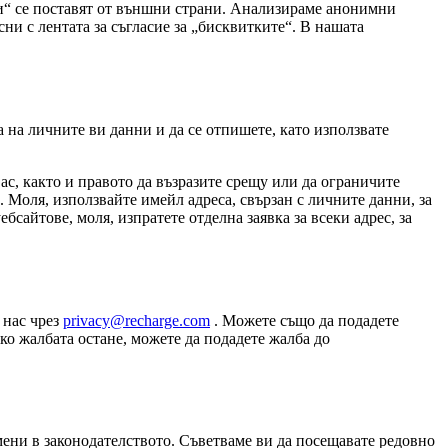
ки“ се поставят от външни страни. Анализираме анонимни
сни с лентата за съгласие за „бисквитките“. В нашата
 на личните ви данни и да се отпишете, като използвате
с, както и правото да възразите срещу или да ограничите
. Моля, използвайте имейл адреса, свързан с личните данни, за
бсайтове, моля, изпратете отделна заявка за всеки адрес, за
 нас чрез
privacy@recharge.com
. Можете също да подадете
ко жалбата остане, можете да подадете жалба до
ени в законодателството. Съветваме ви да посещавате редовно