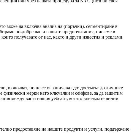
ревенция или чрез нашата процедура за KYC (познай своя
ето може да включва анализ на (поръчки), сегментиране в
збираме по-добре вас и вашите предпочитания, ние сме в
оито получавате от нас, както и други известия и реклами,
и, включват, но не се ограничават до: достъпът до личните
аме физически мерки като ключалки и сейфове, за да защитим
мация между вас и нашия уебсайт, когато въвеждате лични
чително предоставяне на нашите продукти и услуги, поддържане