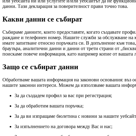
или уебсайта ни или услугите и/или уебсайтът да не функцион
данни. Тази декларация за поверителност прави точно това.
Какви данни се събират
Събираме данните, които предоставяте, когато създавате профил
раждане и телефонен номер. Нашите служби за обслужване на 
имате запитване относно поръчката си. В допълнение към това,
браузъра, аналитични данни и данни от трети страни от „биск
поискаме повече информация, като например копие от вашата ли
Защо се събират данни
Обработваме вашата информация на законови основания: въз осн
нашите законни интереси. Можем да използваме вашата информ
За да създадем профил за вас при регистрация;
За да обработим вашата поръчка;
За да ви изпращаме бюлетина с новини за нашите уебсайт
За изпълнението на договора между Вас и нас;