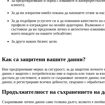
За предотвратяване и борба с измамите и киберпрестъпле
клиент);
За да ви изпратим имейл покана да напишете отзив за нас в
За да подобрим услугите си и да повишим качеството на н
профили и изграждане на онлайн аудитории. Възможно е д
състояние да ви предложим лично и автентично изживяван
които виждате на нашите уебсайтове;
За други важни бизнес цели.
Как са защитени вашите данни?
Ние предприемаме мерки за сигурност, за да защитим личните 
данни е защитен с потребителско име и парола или токен за вх
достъпа до системите, в които се съхраняват личните данни; и
данни; и регистрираме всички дейности, свързани с обработкат
Продължителност на съхранението на д
Съхраняваме лични данни само толкова дълго, колкото е необх