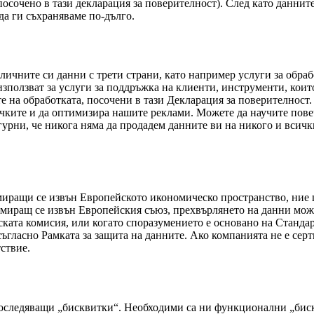
посочено в тази декларация за поверителност). След като даннит
да ги съхраняваме по-дълго.
личните си данни с трети страни, като например услуги за обрабо
е използват за услуги за поддръжка на клиенти, инструменти, ко
е на обработката, посочени в тази Декларация за поверителност.
ръчките и да оптимизира нашите реклами. Можете да научите пове
гурни, че никога няма да продадем данните ви на никого и всички
миращи се извън Европейското икономическо пространство, ние 
амиращ се извън Европейския съюз, прехвърлянето на данни може
ската комисия, или когато споразумението е основано на Станда
ъгласно Рамката за защита на данните. Ако компанията не е сер
ствие.
оследяващи „бисквитки“. Необходими са ни функционални „биск