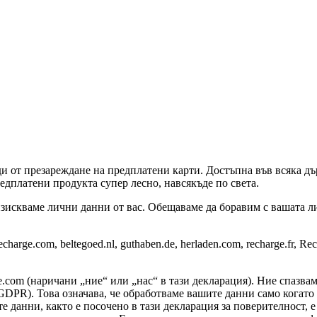
и от презареждане на предплатени карти. Достъпна във всяка дър
едплатени продукта супер лесно, навсякъде по света.
зискваме лични данни от вас. Обещаваме да боравим с вашата ли
rge.com, beltegoed.nl, guthaben.de, herladen.com, recharge.fr, R
e.com (наричани „ние“ или „нас“ в тази декларация). Ние спазва
DPR). Това означава, че обработваме вашите данни само когато 
е данни, както е посочено в тази декларация за поверителност, е