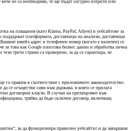
е вече не са необходими, те ще бъдат сигурно изтрити или
тка на плащания (като Klarna, PayPal, Adyen) и уебсайтове за
ито поддържат платформата, доставчици на анализи, доставчици
 Вашият имейл адрес и телефонен номер (когато е наличен) се
че за това как Google използва бизнес данни и обработва лична
 тези трети страни са проверени, за да се гарантира, че
ще го правим в съответствие с приложимото законодателство.
 да се осъществи само към държава, в която се прилага
ртни договорни клаузи. В случаи на прехвърляне към
тифицирана, трябва да бъде сключен договор, включващ
витки“, за да функционира правилно уебсайтът и да завършим