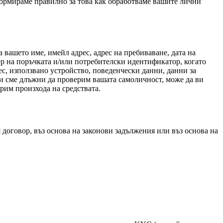
формираме правилно за това как обработваме вашите лични
 вашето име, имейл адрес, адрес на пребиваване, дата на
 на поръчката и/или потребителски идентификатор, когато
с, използвано устройство, поведенчески данни, данни за
ли сме длъжни да проверим вашата самоличност, може да ви
рим произхода на средствата.
 договор, въз основа на законови задължения или въз основа на