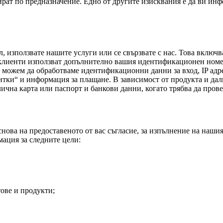
ират по предназначение. Едно от другите изисквания е да ви ин
, използвате нашите услуги или се свързвате с нас. Това включва
клиенти използват допълнително вашия идентификационен номер
 можем да обработваме идентификационни данни за вход, IP адре
витки“ и информация за плащане. В зависимост от продукта и да
чна карта или паспорт и банкови данни, когато трябва да прове
ова на предоставеното от вас съгласие, за изпълнение на нашия
ация за следните цели:
ове и продукти;