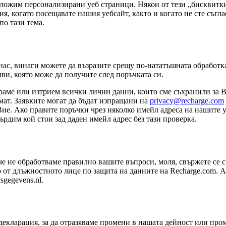
едложим персонализирани уеб страници. Някои от тези „бисквит
я, когато посещавате нашия уебсайт, както и когато не сте съгла
о тази тема.
ас, винаги можете да възразите срещу по-нататъшната обработка
иви, която може да получите след поръчката си.
раме или изтрием всички лични данни, които сме съхранили за Ва
ат. Заявките могат да бъдат изпращани на
privacy@recharge.com
Вие. Ако правите поръчки чрез няколко имейл адреса на нашите уе
рдим кой стои зад даден имейл адрес без тази проверка.
е не обработваме правилно вашите въпроси, моля, свържете се с
 от длъжностното лице по защита на данните на Recharge.com. А
sgegevens.nl.
екларация, за да отразяваме промени в нашата дейност или пром