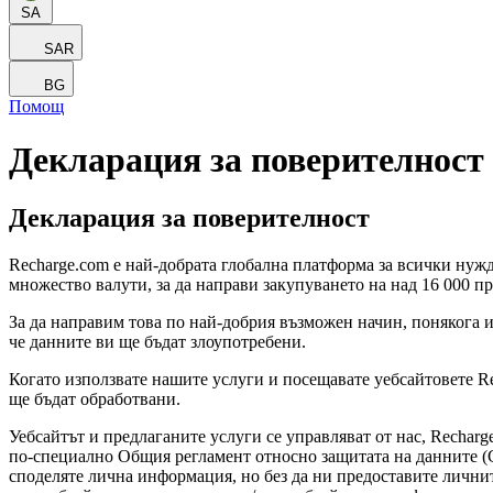
SA
SAR
BG
Помощ
Декларация за поверителност
Декларация за поверителност
Recharge.com е най-добрата глобална платформа за всички нужд
множество валути, за да направи закупуването на над 16 000 пр
За да направим това по най-добрия възможен начин, понякога и
че данните ви ще бъдат злоупотребени.
Когато използвате нашите услуги и посещавате уебсайтовете Recha
ще бъдат обработвани.
Уебсайтът и предлаганите услуги се управляват от нас, Recharg
по-специално Общия регламент относно защитата на данните (G
споделяте лична информация, но без да ни предоставите личнит