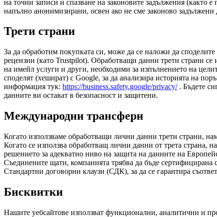
на точни записи и спазване на законовите задължения (както е 
напълно анонимизирани, освен ако не сме законово задължени 
Трети страни
За да обработим покупката си, може да се наложи да споделите 
рецензии (като Trustpilot). Обработващи данни трети страни с
на имейл услуги и други, необходими за изпълнението на целит
споделят (хешират) с Google, за да анализира историята на по
информация тук:
https://business.safety.google/privacy/
. Бъдете си
данните ви остават в безопасност и защитени.
Международни трансфери
Когато използваме обработващи лични данни трети страни, на
Когато се използва обработващ лични данни от трета страна, н
решението за адекватно ниво на защита на данните на Европей
Съединените щати, компанията трябва да бъде сертифицирана с
Стандартни договорни клаузи (СДК), за да се гарантира съответ
Бисквитки
Нашите уебсайтове използват функционални, аналитични и пр