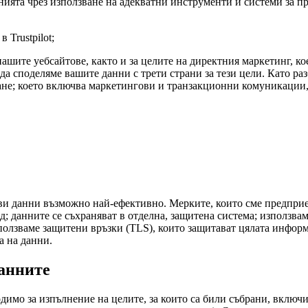
нията чрез използване на адекватни инструменти и системи за п
 Trustpilot;
ашите уебсайтове, както и за целите на директния маркетинг, ко
а споделяме вашите данни с трети страни за тези цели. Като ра
е; което включва маркетингови и транзакционни комуникации, к
ви данни възможно най-ефективно. Мерките, които сме предприел
од; данните се съхраняват в отделна, защитена система; използв
зползваме защитени връзки (TLS), които защитават цялата инфор
а на данни.
анните
одимо за изпълнение на целите, за които са били събрани, вклю