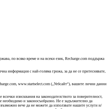
жава, по всяко време и на всеки език, Recharge.com поддържа
чна информация с най-голяма грижа, за да не се притеснявате,
echarge.com, www.startselect.com („Уебсайт“), вашите лични данни
ме всички изисквания на законодателството за поверителност,
е необходимо и законосъобразно. Не е задължително да
 възможно вече да не можете да използвате нашите услуги и/