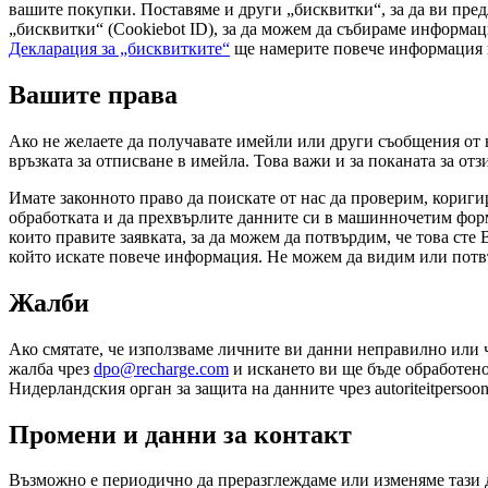
вашите покупки. Поставяме и други „бисквитки“, за да ви пр
„бисквитки“ (Cookiebot ID), за да можем да събираме информаци
Декларация за „бисквитките“
ще намерите повече информация п
Вашите права
Ако не желаете да получавате имейли или други съобщения от н
връзката за отписване в имейла. Това важи и за поканата за отз
Имате законното право да поискате от нас да проверим, кориги
обработката и да прехвърлите данните си в машинночетим форм
които правите заявката, за да можем да потвърдим, че това сте 
който искате повече информация. Не можем да видим или потвъ
Жалби
Ако смятате, че използваме личните ви данни неправилно или ч
жалба чрез
dpo@recharge.com
и искането ви ще бъде обработено
Нидерландския орган за защита на данните чрез autoriteitpersoon
Промени и данни за контакт
Възможно е периодично да преразглеждаме или изменяме тази д