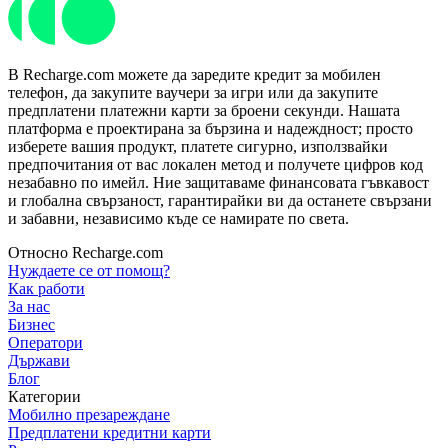
В Recharge.com можете да заредите кредит за мобилен
телефон, да закупите ваучери за игри или да закупите
предплатени платежни карти за броени секунди. Нашата
платформа е проектирана за бързина и надеждност; просто
изберете вашия продукт, платете сигурно, използвайки
предпочитания от вас локален метод и получете цифров код
незабавно по имейл. Ние защитаваме финансовата гъвкавост
и глобална свързаност, гарантирайки ви да останете свързани
и забавни, независимо къде се намирате по света.
Относно Recharge.com
Нуждаете се от помощ?
Как работи
За нас
Бизнес
Оператори
Държави
Блог
Категории
Мобилно презареждане
Предплатени кредитни карти