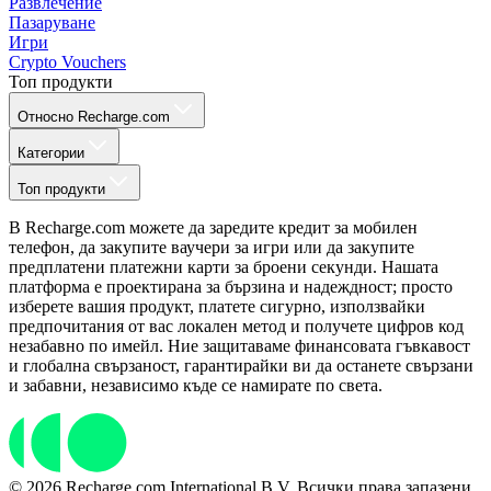
Развлечение
Пазаруване
Игри
Crypto Vouchers
Топ продукти
Относно Recharge.com
Категории
Топ продукти
В Recharge.com можете да заредите кредит за мобилен
телефон, да закупите ваучери за игри или да закупите
предплатени платежни карти за броени секунди. Нашата
платформа е проектирана за бързина и надеждност; просто
изберете вашия продукт, платете сигурно, използвайки
предпочитания от вас локален метод и получете цифров код
незабавно по имейл. Ние защитаваме финансовата гъвкавост
и глобална свързаност, гарантирайки ви да останете свързани
и забавни, независимо къде се намирате по света.
© 2026 Recharge.com International B.V. Всички права запазени.