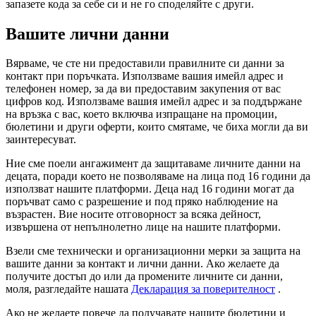
запазете кода за себе си и не го споделяйте с други.
Вашите лични данни
Вярваме, че сте ни предоставили правилните си данни за
контакт при поръчката. Използваме вашия имейл адрес и
телефонен номер, за да ви предоставим закупения от вас
цифров код. Използваме вашия имейл адрес и за поддържане
на връзка с вас, което включва изпращане на промоции,
бюлетини и други оферти, които смятаме, че биха могли да ви
заинтересуват.
Ние сме поели ангажимент да защитаваме личните данни на
децата, поради което не позволяваме на лица под 16 години да
използват нашите платформи. Деца над 16 години могат да
поръчват само с разрешение и под пряко наблюдение на
възрастен. Вие носите отговорност за всяка дейност,
извършена от непълнолетно лице на нашите платформи.
Взели сме технически и организационни мерки за защита на
вашите данни за контакт и лични данни. Ако желаете да
получите достъп до или да промените личните си данни,
моля, разгледайте нашата
Декларация за поверителност
.
Ако не желаете повече да получавате нашите бюлетини и