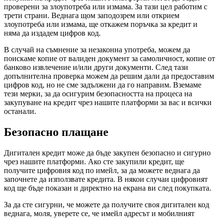
проверени за злоупотреба или измама. За тази цел работим с
трети страни. Веднага щом заподозрем или открием
злоупотреба или измама, ще откажем поръчка за кредит и
няма да издадем цифров код.
В случай на съмнение за незаконна употреба, можем да
поискаме копие от валиден документ за самоличност, копие от
банково извлечение и/или други документи. След тази
допълнителна проверка можем да решим дали да предоставим
цифров код, но не сме задължени да го направим. Вземаме
тези мерки, за да осигурим безопасността на процеса на
закупуване на кредит чрез нашите платформи за вас и всички
останали.
Безопасно плащане
Дигитален кредит може да бъде закупен безопасно и сигурно
чрез нашите платформи. Ако сте закупили кредит, ще
получите цифровия код по имейл, за да можете веднага да
започнете да използвате кредита. В някои случаи цифровият
код ще бъде показан и директно на екрана ви след покупката.
За да сте сигурни, че можете да получите своя дигитален код
веднага, моля, уверете се, че имейл адресът и мобилният