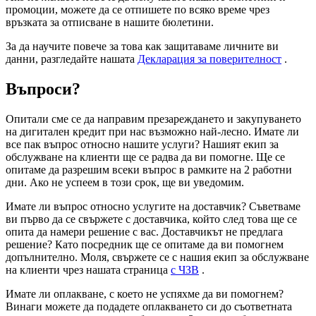
промоции, можете да се отпишете по всяко време чрез
връзката за отписване в нашите бюлетини.
За да научите повече за това как защитаваме личните ви
данни, разгледайте нашата
Декларация за поверителност
.
Въпроси?
Опитали сме се да направим презареждането и закупуването
на дигитален кредит при нас възможно най-лесно. Имате ли
все пак въпрос относно нашите услуги? Нашият екип за
обслужване на клиенти ще се радва да ви помогне. Ще се
опитаме да разрешим всеки въпрос в рамките на 2 работни
дни. Ако не успеем в този срок, ще ви уведомим.
Имате ли въпрос относно услугите на доставчик? Съветваме
ви първо да се свържете с доставчика, който след това ще се
опита да намери решение с вас. Доставчикът не предлага
решение? Като посредник ще се опитаме да ви помогнем
допълнително. Моля, свържете се с нашия екип за обслужване
на клиенти чрез нашата страница
с ЧЗВ
.
Имате ли оплакване, с което не успяхме да ви помогнем?
Винаги можете да подадете оплакването си до съответната