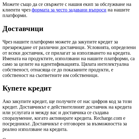
Можете също да се свържете с нашия екип за обслужване на
клиенти чрез
формата за често задавани въпроси
на нашите
платформи.
Доставчици
Чрез нашите платформи можете да закупите кредит за
презареждане от различни доставчици. Условията, определени
от всеки доставчик, се прилагат за използването на кредита.
Имената на продуктите, използвани на нашите платформи, са
само за целите на идентификацията. Цялата интелектуална
собственост, отнасяща се до показаните продукти, е
собственост на съответните им собственици.
Купете кредит
Ако закупите кредит, ще получите от нас цифров код за този
кредит. Доставчикът е действителният доставчик на кредита
или услугата и между вас и доставчика се създава
споразумение, когато активирате кредита. Recharge.com е
посредникът. Доставчикът е отговорен за възможността за
реално използване на кредита.