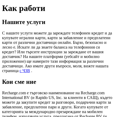
Как работи
Нашите услуги
С нашите услуги можете да зареждате телефонен кредит и да
купувате игрални карти, карти за забавление и предплатени
карти от различни доставчици онлайн. Бързо, безопасно и
лесно е. Искате ли да знаете баланса на телефонния си
кредит? Или търсите инструкции за зареждане от вашия
доставчик? На нашите платформи (уебсайт и мобилно
приложение) ще намерите тази информация за различни
доставчици. Ако имате други въпроси, моля, вижте нашата
страница
с ЧЗВ
.
Кои сме ние
Recharge.com е търговско наименование на Recharge.com
International BV (и Rapido US, Inc. за клиенти в САЩ), където
можете да закупите кредит за разговори, подаръчни карти за
забавление, предплатени пари и други. Когато купувате от
категорията за международно презареждане на мобилен
телефон, използвате услуга, предлагана от Recharge BV (и