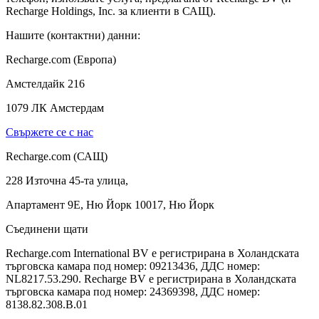
Recharge Holdings, Inc. за клиенти в САЩ).
Нашите (контактни) данни:
Recharge.com (Европа)
Амстелдайк 216
1079 ЛК Амстердам
Свържете се с нас
Recharge.com (САЩ)
228 Източна 45-та улица,
Апартамент 9E, Ню Йорк 10017, Ню Йорк
Съединени щати
Recharge.com International BV е регистрирана в Холандската
търговска камара под номер: 09213436, ДДС номер:
NL8217.53.290. Recharge BV е регистрирана в Холандската
търговска камара под номер: 24369398, ДДС номер:
8138.82.308.B.01