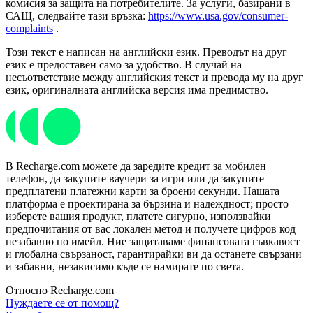
комисия за защита на потребителите. За услуги, базирани в
САЩ, следвайте тази връзка:
https://www.usa.gov/consumer-
complaints
.
Този текст е написан на английски език. Преводът на друг
език е предоставен само за удобство. В случай на
несъответствие между английския текст и превода му на друг
език, оригиналната английска версия има предимство.
В Recharge.com можете да заредите кредит за мобилен
телефон, да закупите ваучери за игри или да закупите
предплатени платежни карти за броени секунди. Нашата
платформа е проектирана за бързина и надеждност; просто
изберете вашия продукт, платете сигурно, използвайки
предпочитания от вас локален метод и получете цифров код
незабавно по имейл. Ние защитаваме финансовата гъвкавост
и глобална свързаност, гарантирайки ви да останете свързани
и забавни, независимо къде се намирате по света.
Относно Recharge.com
Нуждаете се от помощ?