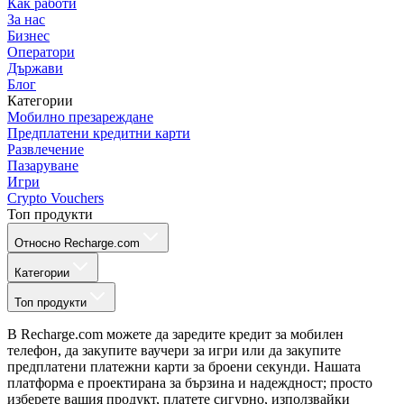
Как работи
За нас
Бизнес
Оператори
Държави
Блог
Категории
Мобилно презареждане
Предплатени кредитни карти
Развлечение
Пазаруване
Игри
Crypto Vouchers
Топ продукти
Относно Recharge.com
Категории
Топ продукти
В Recharge.com можете да заредите кредит за мобилен
телефон, да закупите ваучери за игри или да закупите
предплатени платежни карти за броени секунди. Нашата
платформа е проектирана за бързина и надеждност; просто
изберете вашия продукт, платете сигурно, използвайки