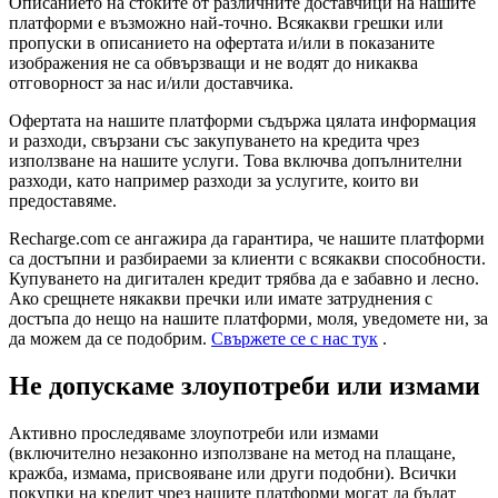
Описанието на стоките от различните доставчици на нашите
платформи е възможно най-точно. Всякакви грешки или
пропуски в описанието на офертата и/или в показаните
изображения не са обвързващи и не водят до никаква
отговорност за нас и/или доставчика.
Офертата на нашите платформи съдържа цялата информация
и разходи, свързани със закупуването на кредита чрез
използване на нашите услуги. Това включва допълнителни
разходи, като например разходи за услугите, които ви
предоставяме.
Recharge.com се ангажира да гарантира, че нашите платформи
са достъпни и разбираеми за клиенти с всякакви способности.
Купуването на дигитален кредит трябва да е забавно и лесно.
Ако срещнете някакви пречки или имате затруднения с
достъпа до нещо на нашите платформи, моля, уведомете ни, за
да можем да се подобрим.
Свържете се с нас тук
.
Не допускаме злоупотреби или измами
Активно проследяваме злоупотреби или измами
(включително незаконно използване на метод на плащане,
кражба, измама, присвояване или други подобни). Всички
покупки на кредит чрез нашите платформи могат да бъдат