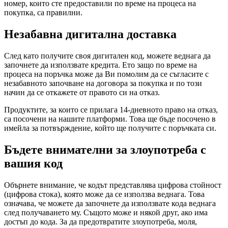
номер, които сте предоставили по време на процеса на
покупка, са правилни.
Незабавна дигитална доставка
След като получите своя дигитален код, можете веднага да
започнете да използвате кредита. Ето защо по време на
процеса на поръчка може да Ви помолим да се съгласите с
незабавното започване на договора за покупка и по този
начин да се откажете от правото си на отказ.
Продуктите, за които се прилага 14-дневното право на отказ,
са посочени на нашите платформи. Това ще бъде посочено в
имейла за потвърждение, който ще получите с поръчката си.
Бъдете внимателни за злоупотреба с
вашия код
Обърнете внимание, че кодът представлява цифрова стойност
(цифрова стока), която може да се използва веднага. Това
означава, че можете да започнете да използвате кода веднага
след получаването му. Същото може и някой друг, ако има
достъп до кода. За да предотвратите злоупотреба, моля,