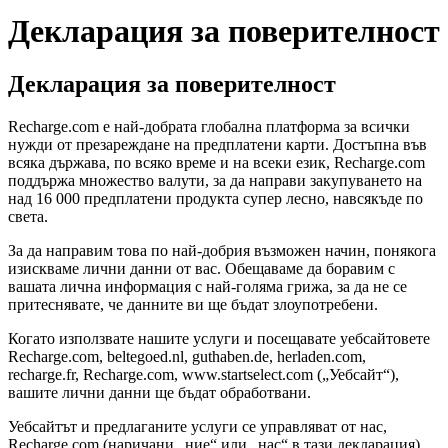
Декларация за поверителност
Декларация за поверителност
Recharge.com е най-добрата глобална платформа за всички
нужди от презареждане на предплатени карти. Достъпна във
всяка държава, по всяко време и на всеки език, Recharge.com
поддържа множество валути, за да направи закупуването на
над 16 000 предплатени продукта супер лесно, навсякъде по
света.
За да направим това по най-добрия възможен начин, понякога
изискваме лични данни от вас. Обещаваме да боравим с
вашата лична информация с най-голяма грижа, за да не се
притеснявате, че данните ви ще бъдат злоупотребени.
Когато използвате нашите услуги и посещавате уебсайтовете
Recharge.com, beltegoed.nl, guthaben.de, herladen.com,
recharge.fr, Recharge.com, www.startselect.com („Уебсайт“),
вашите лични данни ще бъдат обработвани.
Уебсайтът и предлаганите услуги се управляват от нас,
Recharge.com (наричани „ние“ или „нас“ в тази декларация).