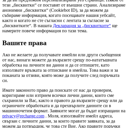
тези „бисквитки“ се поставят от външни страни. Анализираме
анонимни „бисквитки“ (Cookiebot ID), за да можем да
събираме информация, когато посещавате нашия уебсайт,
както и когато не сте съгласни с лентата за съгласие за
„бисквитките“. В нашата
Декларация за „бисквитките“
ще
намерите повече информация по тази тема.
Вашите права
Ако не желаете да получавате имейли или други съобщения
от нас, винаги можете да възразите срещу по-нататъшната
обработка на личните ви данни и да се отпишете, като
използвате връзката за отписване в имейла. Това важи и за
поканата за отзиви, която може да получите след поръчката
си.
Имате законното право да поискате от нас да проверим,
коригираме или изтрием всички лични данни, които сме
съхранили за Вас, както и правото да възразите срещу или да
ограничите обработката и да прехвърлите данните си в
машинночетим формат. Заявките могат да бъдат изпращани на
privacy@recharge.com
. Моля, използвайте имейл адреса,
свързан с личните данни, за които правите заявката, за да
можем да потвърдим, че това сте Вие. Ако правите поръчки