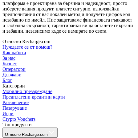
платформа е проектирана за бързина и надеждност; просто
изберете вашия продукт, платете сигурно, използвайки
предпочитания от вас локален метод и получете цифров код
незабавно по имейл. Ние защитаваме финансовата гъвкавост
и глобална свързаност, гарантирайки ви да останете свързани
и забавни, независимо къде се намирате по света.
Относно Recharge.com
Нуждаете се от помощ?
Как работи
За нас
Бизнес
Оператори
Държави
Блог
Категории
Мобилно презареждане
Предплатени кредитни карти
Развлечение
Пазаруване
Игри
Crypto Vouchers
Топ продукти
Относно Recharge.com