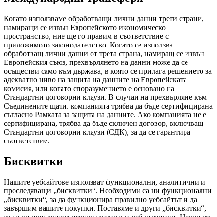
Когато използваме обработващи лични данни трети страни,
намиращи се извън Европейското икономическо
пространство, ние ще го правим в съответствие с
приложимото законодателство. Когато се използва
обработващ лични данни от трета страна, намиращ се извън
Европейския съюз, прехвърлянето на данни може да се
осъществи само към държава, в която се прилага решението за
адекватно ниво на защита на данните на Европейската
комисия, или когато споразумението е основано на
Стандартни договорни клаузи. В случаи на прехвърляне към
Съединените щати, компанията трябва да бъде сертифицирана
съгласно Рамката за защита на данните. Ако компанията не е
сертифицирана, трябва да бъде сключен договор, включващ
Стандартни договорни клаузи (СДК), за да се гарантира
съответствие.
Бисквитки
Нашите уебсайтове използват функционални, аналитични и
проследяващи „бисквитки“. Необходими са ни функционални
„бисквитки“, за да функционира правилно уебсайтът и да
завършим вашите покупки. Поставяме и други „бисквитки“,
за да ви предложим персонализирани уеб страници. Някои от