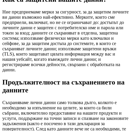
Ние предприемаме мерки за сигурност, за да защитим личните
ви данни възможно най-ефективно. Мерките, които сме
предприели, включват, но не се ограничават до: достъпът до
личните данни е защитен с потребителско име и парола или
токен за вход; данните се съхраняват в отделна, защитена
система; използваме физически мерки като ключалки и
сейфове, за да защитим достъпа до системите, в които се
съхраняват личните данни; използваме защитени връзки
(TLS), които защитават цялата информация между вас и
нашия уебсайт, когато въвеждате лични данни; и
регистрираме всички дейности, свързани с обработката на
данни.
Продължителност на съхранението на
данните
Съхраняваме лични данни само толкова дълго, колкото е
необходимо за изпълнение на целите, за които са били
събрани, включително предоставяне на нашите продукти и
услуги, поддържане на точни записи и спазване на законовите
задължения (както е посочено в тази декларация за
поверителност). След като данните вече не са необходими, те