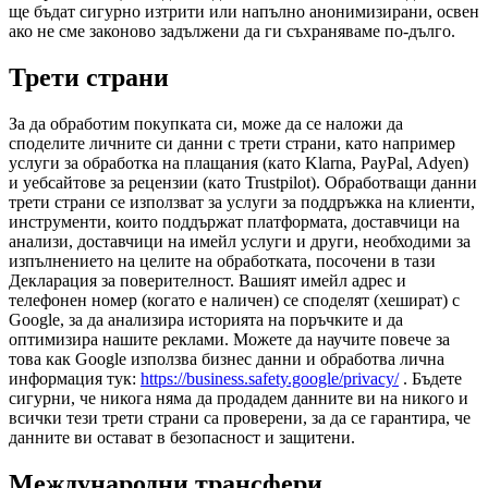
ще бъдат сигурно изтрити или напълно анонимизирани, освен
ако не сме законово задължени да ги съхраняваме по-дълго.
Трети страни
За да обработим покупката си, може да се наложи да
споделите личните си данни с трети страни, като например
услуги за обработка на плащания (като Klarna, PayPal, Adyen)
и уебсайтове за рецензии (като Trustpilot). Обработващи данни
трети страни се използват за услуги за поддръжка на клиенти,
инструменти, които поддържат платформата, доставчици на
анализи, доставчици на имейл услуги и други, необходими за
изпълнението на целите на обработката, посочени в тази
Декларация за поверителност. Вашият имейл адрес и
телефонен номер (когато е наличен) се споделят (хешират) с
Google, за да анализира историята на поръчките и да
оптимизира нашите реклами. Можете да научите повече за
това как Google използва бизнес данни и обработва лична
информация тук:
https://business.safety.google/privacy/
. Бъдете
сигурни, че никога няма да продадем данните ви на никого и
всички тези трети страни са проверени, за да се гарантира, че
данните ви остават в безопасност и защитени.
Международни трансфери