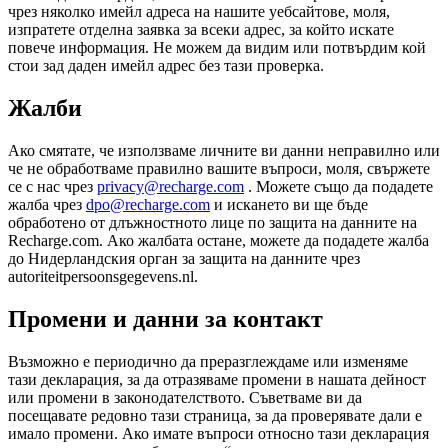
чрез няколко имейл адреса на нашите уебсайтове, моля,
изпратете отделна заявка за всеки адрес, за който искате
повече информация. Не можем да видим или потвърдим кой
стои зад даден имейл адрес без тази проверка.
Жалби
Ако смятате, че използваме личните ви данни неправилно или
че не обработваме правилно вашите въпроси, моля, свържете
се с нас чрез
privacy@recharge.com
. Можете също да подадете
жалба чрез
dpo@recharge.com
и искането ви ще бъде
обработено от длъжностното лице по защита на данните на
Recharge.com. Ако жалбата остане, можете да подадете жалба
до Нидерландския орган за защита на данните чрез
autoriteitpersoonsgegevens.nl.
Промени и данни за контакт
Възможно е периодично да преразглеждаме или изменяме
тази декларация, за да отразяваме промени в нашата дейност
или промени в законодателството. Съветваме ви да
посещавате редовно тази страница, за да проверявате дали е
имало промени. Ако имате въпроси относно тази декларация