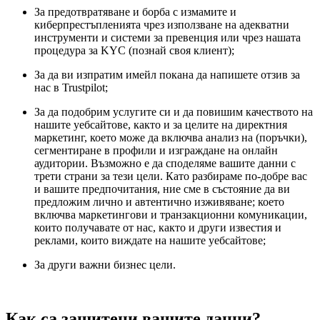
За предотвратяване и борба с измамите и
киберпрестъпленията чрез използване на адекватни
инструменти и системи за превенция или чрез нашата
процедура за KYC (познай своя клиент);
За да ви изпратим имейл покана да напишете отзив за
нас в Trustpilot;
За да подобрим услугите си и да повишим качеството на
нашите уебсайтове, както и за целите на директния
маркетинг, което може да включва анализ на (поръчки),
сегментиране в профили и изграждане на онлайн
аудитории. Възможно е да споделяме вашите данни с
трети страни за тези цели. Като разбираме по-добре вас
и вашите предпочитания, ние сме в състояние да ви
предложим лично и автентично изживяване; което
включва маркетингови и транзакционни комуникации,
които получавате от нас, както и други известия и
реклами, които виждате на нашите уебсайтове;
За други важни бизнес цели.
Как са защитени вашите данни?