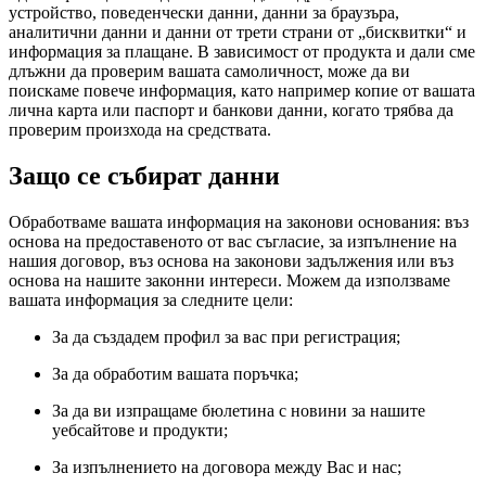
устройство, поведенчески данни, данни за браузъра,
аналитични данни и данни от трети страни от „бисквитки“ и
информация за плащане. В зависимост от продукта и дали сме
длъжни да проверим вашата самоличност, може да ви
поискаме повече информация, като например копие от вашата
лична карта или паспорт и банкови данни, когато трябва да
проверим произхода на средствата.
Защо се събират данни
Обработваме вашата информация на законови основания: въз
основа на предоставеното от вас съгласие, за изпълнение на
нашия договор, въз основа на законови задължения или въз
основа на нашите законни интереси. Можем да използваме
вашата информация за следните цели:
За да създадем профил за вас при регистрация;
За да обработим вашата поръчка;
За да ви изпращаме бюлетина с новини за нашите
уебсайтове и продукти;
За изпълнението на договора между Вас и нас;