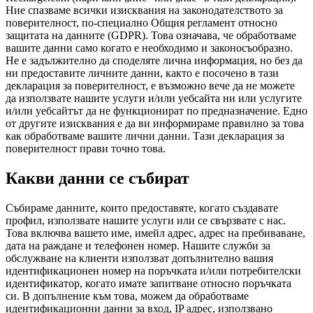
Ние спазваме всички изисквания на законодателството за
поверителност, по-специално Общия регламент относно
защитата на данните (GDPR). Това означава, че обработваме
вашите данни само когато е необходимо и законосъобразно.
Не е задължително да споделяте лична информация, но без да
ни предоставите личните данни, както е посочено в тази
декларация за поверителност, е възможно вече да не можете
да използвате нашите услуги и/или уебсайта ни или услугите
и/или уебсайтът да не функционират по предназначение. Едно
от другите изисквания е да ви информираме правилно за това
как обработваме вашите лични данни. Тази декларация за
поверителност прави точно това.
Какви данни се събират
Събираме данните, които предоставяте, когато създавате
профил, използвате нашите услуги или се свързвате с нас.
Това включва вашето име, имейл адрес, адрес на пребиваване,
дата на раждане и телефонен номер. Нашите служби за
обслужване на клиенти използват допълнително вашия
идентификационен номер на поръчката и/или потребителски
идентификатор, когато имате запитване относно поръчката
си. В допълнение към това, можем да обработваме
идентификационни данни за вход, IP адрес, използвано