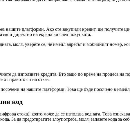
ез нашите платформи. Ако сте закупили кредит, ще получите циф
азан и директно на екрана ви след покупката.
еднага, моля, уверете се, че имейл адресът и мобилният номер, ко
чнете да използвате кредита. Ето защо по време на процеса на п
е от правото си на отказ.
са посочени на нашите платформи. Това ще бъде посочено в имейл
шия код
фрова стока), която може да се използва веднага. Това означава,
ода. За да предотвратите злоупотреба, моля, запазете кода за себ