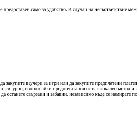
 е предоставен само за удобство. В случай на несъответствие ме
 да закупите ваучери за игри или да закупите предплатени плат
ете сигурно, използвайки предпочитания от вас локален метод и
да останете свързани и забавни, независимо къде се намирате по