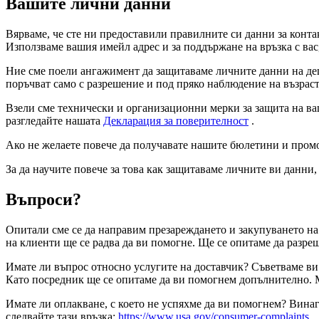
Вашите лични данни
Вярваме, че сте ни предоставили правилните си данни за конта
Използваме вашия имейл адрес и за поддържане на връзка с вас
Ние сме поели ангажимент да защитаваме личните данни на дец
поръчват само с разрешение и под пряко наблюдение на възрас
Взели сме технически и организационни мерки за защита на ва
разгледайте нашата
Декларация за поверителност
.
Ако не желаете повече да получавате нашите бюлетини и промо
За да научите повече за това как защитаваме личните ви данни
Въпроси?
Опитали сме се да направим презареждането и закупуването на
на клиенти ще се радва да ви помогне. Ще се опитаме да разре
Имате ли въпрос относно услугите на доставчик? Съветваме ви 
Като посредник ще се опитаме да ви помогнем допълнително. М
Имате ли оплакване, с което не успяхме да ви помогнем? Винаг
следвайте тази връзка:
https://www.usa.gov/consumer-complaints
.