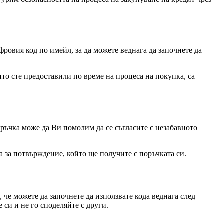
ровия код по имейл, за да можете веднага да започнете да
ито сте предоставили по време на процеса на покупка, са
оръчка може да Ви помолим да се съгласите с незабавното
а за потвърждение, който ще получите с поръчката си.
 че можете да започнете да използвате кода веднага след
е си и не го споделяйте с други.