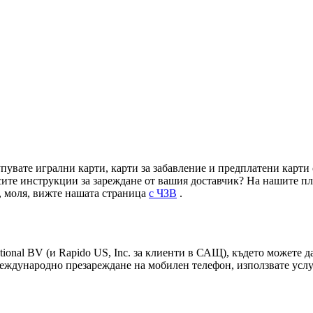
пувате игрални карти, карти за забавление и предплатени карти 
рсите инструкции за зареждане от вашия доставчик? На нашите 
, моля, вижте нашата страница
с ЧЗВ
.
tional BV (и Rapido US, Inc. за клиенти в САЩ), където можете д
еждународно презареждане на мобилен телефон, използвате услуга