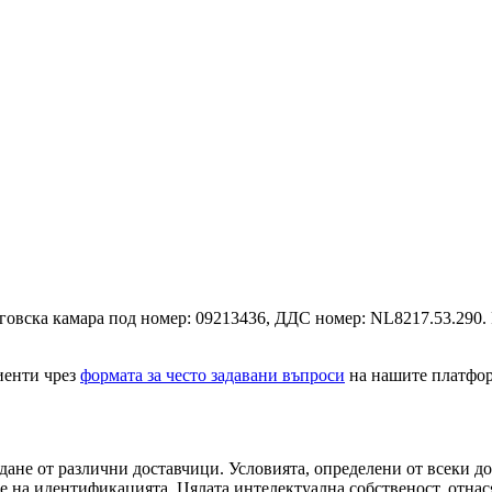
ърговска камара под номер: 09213436, ДДС номер: NL8217.53.290.
иенти чрез
формата за често задавани въпроси
на нашите платфо
ане от различни доставчици. Условията, определени от всеки дос
е на идентификацията. Цялата интелектуална собственост, отнася