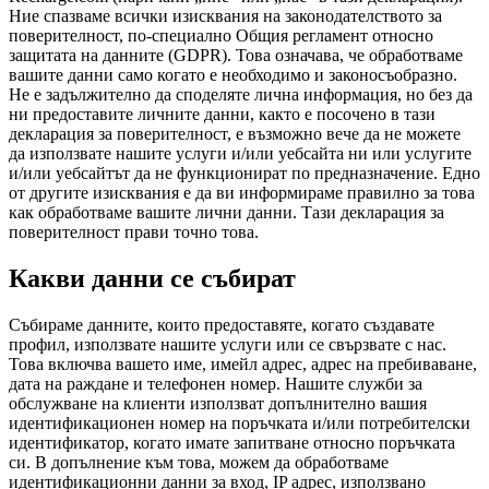
Ние спазваме всички изисквания на законодателството за
поверителност, по-специално Общия регламент относно
защитата на данните (GDPR). Това означава, че обработваме
вашите данни само когато е необходимо и законосъобразно.
Не е задължително да споделяте лична информация, но без да
ни предоставите личните данни, както е посочено в тази
декларация за поверителност, е възможно вече да не можете
да използвате нашите услуги и/или уебсайта ни или услугите
и/или уебсайтът да не функционират по предназначение. Едно
от другите изисквания е да ви информираме правилно за това
как обработваме вашите лични данни. Тази декларация за
поверителност прави точно това.
Какви данни се събират
Събираме данните, които предоставяте, когато създавате
профил, използвате нашите услуги или се свързвате с нас.
Това включва вашето име, имейл адрес, адрес на пребиваване,
дата на раждане и телефонен номер. Нашите служби за
обслужване на клиенти използват допълнително вашия
идентификационен номер на поръчката и/или потребителски
идентификатор, когато имате запитване относно поръчката
си. В допълнение към това, можем да обработваме
идентификационни данни за вход, IP адрес, използвано