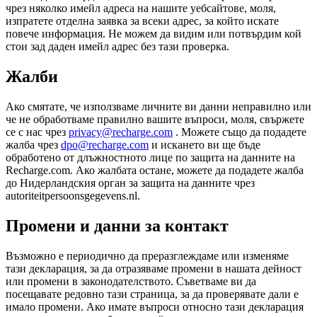
чрез няколко имейл адреса на нашите уебсайтове, моля,
изпратете отделна заявка за всеки адрес, за който искате
повече информация. Не можем да видим или потвърдим кой
стои зад даден имейл адрес без тази проверка.
Жалби
Ако смятате, че използваме личните ви данни неправилно или
че не обработваме правилно вашите въпроси, моля, свържете
се с нас чрез
privacy@recharge.com
. Можете също да подадете
жалба чрез
dpo@recharge.com
и искането ви ще бъде
обработено от длъжностното лице по защита на данните на
Recharge.com. Ако жалбата остане, можете да подадете жалба
до Нидерландския орган за защита на данните чрез
autoriteitpersoonsgegevens.nl.
Промени и данни за контакт
Възможно е периодично да преразглеждаме или изменяме
тази декларация, за да отразяваме промени в нашата дейност
или промени в законодателството. Съветваме ви да
посещавате редовно тази страница, за да проверявате дали е
имало промени. Ако имате въпроси относно тази декларация