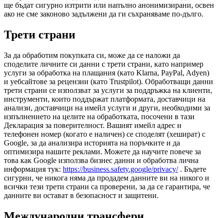
ще бъдат сигурно изтрити или напълно анонимизирани, освен
ако не сме законово задължени да ги съхраняваме по-дълго.
Трети страни
За да обработим покупката си, може да се наложи да
споделите личните си данни с трети страни, като например
услуги за обработка на плащания (като Klarna, PayPal, Adyen)
и уебсайтове за рецензии (като Trustpilot). Обработващи данни
трети страни се използват за услуги за поддръжка на клиенти,
инструменти, които поддържат платформата, доставчици на
анализи, доставчици на имейл услуги и други, необходими за
изпълнението на целите на обработката, посочени в тази
Декларация за поверителност. Вашият имейл адрес и
телефонен номер (когато е наличен) се споделят (хешират) с
Google, за да анализира историята на поръчките и да
оптимизира нашите реклами. Можете да научите повече за
това как Google използва бизнес данни и обработва лична
информация тук:
https://business.safety.google/privacy/
. Бъдете
сигурни, че никога няма да продадем данните ви на никого и
всички тези трети страни са проверени, за да се гарантира, че
данните ви остават в безопасност и защитени.
Международни трансфери