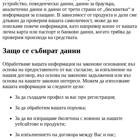
устройство, поведенчески данни, данни за браузъра,
аналитични данни и данни от трети страни от „бисквитки“ и
информация за плащане. В зависимост от продукта и дали сме
длъжни да проверим вашата самоличност, може да ви
поискаме повече информация, като например копие от вашата
лична карта или паспорт и банкови данни, когато трябва да
проверим произхода на средствата.
Защо се събират данни
Обработваме вашата информация на законови основания: въз
основа на предоставеното от вас съгласие, за изпълнение на
нашия договор, въз основа на законови задължения или въз
основа на нашите законни интереси. Можем да използваме
вашата информация за следните цели:
За да създадем профил за вас при регистрация;
За да обработим вашата поръчка;
За да ви изпращаме бюлетина с новини за нашите
уебсайтове и продукти;
За изпълнението на договора между Вас и нас;