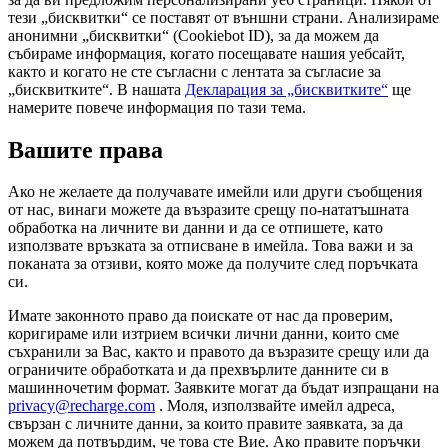
тези „бисквитки“ се поставят от външни страни. Анализираме
анонимни „бисквитки“ (Cookiebot ID), за да можем да
събираме информация, когато посещавате нашия уебсайт,
както и когато не сте съгласни с лентата за съгласие за
„бисквитките“. В нашата
Декларация за „бисквитките“
ще
намерите повече информация по тази тема.
Вашите права
Ако не желаете да получавате имейли или други съобщения
от нас, винаги можете да възразите срещу по-нататъшната
обработка на личните ви данни и да се отпишете, като
използвате връзката за отписване в имейла. Това важи и за
поканата за отзиви, която може да получите след поръчката
си.
Имате законното право да поискате от нас да проверим,
коригираме или изтрием всички лични данни, които сме
съхранили за Вас, както и правото да възразите срещу или да
ограничите обработката и да прехвърлите данните си в
машинночетим формат. Заявките могат да бъдат изпращани на
privacy@recharge.com
. Моля, използвайте имейл адреса,
свързан с личните данни, за които правите заявката, за да
можем да потвърдим, че това сте Вие. Ако правите поръчки