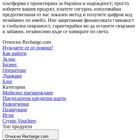
платформа е проектирана за бързина и надеждност; просто
изберете вашия продукт, платете сигурно, използвайки
предпочитания от вас локален метод и получете цифров код
незабавно по имейл. Ние защитаваме финансовата гъвкавост
и глобална свързаност, гарантирайки ви да останете свързани
и забавни, независимо къде се намирате по света.
Относно Recharge.com
Нуждаете се от помощ?
Как работи
За нас
Бизнес
Оператори
Държави
Блог
Категории
Мобилно презареждане
Предплатени кредитни карти
Развлечение
Пазаруване
Игри
Crypto Vouchers
Топ продукти
Относно Recharge.com