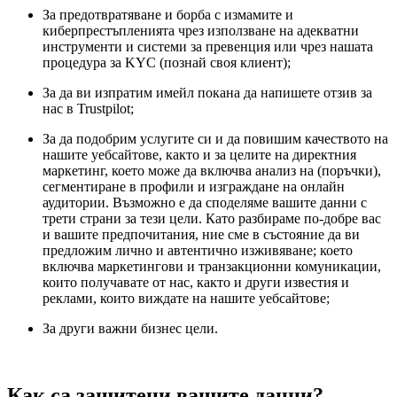
За предотвратяване и борба с измамите и
киберпрестъпленията чрез използване на адекватни
инструменти и системи за превенция или чрез нашата
процедура за KYC (познай своя клиент);
За да ви изпратим имейл покана да напишете отзив за
нас в Trustpilot;
За да подобрим услугите си и да повишим качеството на
нашите уебсайтове, както и за целите на директния
маркетинг, което може да включва анализ на (поръчки),
сегментиране в профили и изграждане на онлайн
аудитории. Възможно е да споделяме вашите данни с
трети страни за тези цели. Като разбираме по-добре вас
и вашите предпочитания, ние сме в състояние да ви
предложим лично и автентично изживяване; което
включва маркетингови и транзакционни комуникации,
които получавате от нас, както и други известия и
реклами, които виждате на нашите уебсайтове;
За други важни бизнес цели.
Как са защитени вашите данни?