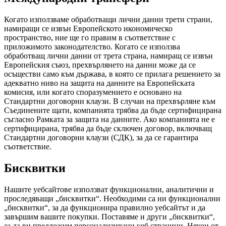
Когато използваме обработващи лични данни трети страни,
намиращи се извън Европейското икономическо
пространство, ние ще го правим в съответствие с
приложимото законодателство. Когато се използва
обработващ лични данни от трета страна, намиращ се извън
Европейския съюз, прехвърлянето на данни може да се
осъществи само към държава, в която се прилага решението за
адекватно ниво на защита на данните на Европейската
комисия, или когато споразумението е основано на
Стандартни договорни клаузи. В случаи на прехвърляне към
Съединените щати, компанията трябва да бъде сертифицирана
съгласно Рамката за защита на данните. Ако компанията не е
сертифицирана, трябва да бъде сключен договор, включващ
Стандартни договорни клаузи (СДК), за да се гарантира
съответствие.
Бисквитки
Нашите уебсайтове използват функционални, аналитични и
проследяващи „бисквитки“. Необходими са ни функционални
„бисквитки“, за да функционира правилно уебсайтът и да
завършим вашите покупки. Поставяме и други „бисквитки“,
за да ви предложим персонализирани уеб страници. Някои от