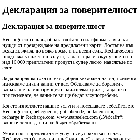
Декларация за поверителност
Декларация за поверителност
Recharge.com е най-добрата глобална платформа за всички
нужди от презареждане на предплатени карти. Достъпна във
всяка държава, по всяко време и на всеки език, Recharge.com
поддържа множество валути, за да направи закупуването на
над 16 000 предплатени продукта супер лесно, навсякъде по
света.
За да направим това по най-добрия възможен начин, понякога
изискваме лични данни от вас. Обещаваме да боравим с
вашата лична информация с най-голяма грижа, за да не се
притеснявате, че данните ви ще бъдат злоупотребени.
Когато използвате нашите услуги и посещавате уебсайтовете
Recharge.com, beltegoed.nl, guthaben.de, herladen.com,
recharge.fr, Recharge.com, www.startselect.com („Уебсайт“),
вашите лични данни ще бъдат обработвани.
Уебсайтът и предлаганите услуги се управляват от нас,
Recharge.com (наричани „ние“ или „нас“ в тази декларация).