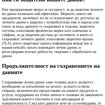
Ние предприемаме мерки за сигурност, за да защитим личните
ви данни възможно най-ефективно. Мерките, които сме
предприели, включват, но не се ограничават до: достъпът до
личните данни е защитен с потребителско име и парола или
токен за вход; данните се съхраняват в отделна, защитена
система; използваме физически мерки като ключалки и
сейфове, за да защитим достъпа до системите, в които се
съхраняват личните данни; използваме защитени връзки
(TLS), които защитават цялата информация между вас и
нашия уебсайт, когато въвеждате лични данни; и
регистрираме всички дейности, свързани с обработката на
данни.
Продължителност на съхранението на
данните
Съхраняваме лични данни само толкова дълго, колкото е
необходимо за изпълнение на целите, за които са били
събрани, включително предоставяне на нашите продукти и
услуги, поддържане на точни записи и спазване на законовите
задължения (както е посочено в тази декларация за
поверителност). След като данните вече не са необходими, те