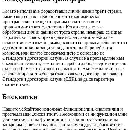
Когато използваме обработващи лични данни трети страни,
намиращи се извън Европейското икономическо
пространство, ние ще го правим в съответствие с
приложимото законодателство. Когато се използва
обработващ лични данни от трета страна, намиращ се извън
Европейския съюз, прехвърлянето на данни може да се
осъществи само към държава, в която се прилага решението за
адекватно ниво на защита на данните на Европейската
комисия, или когато споразумението е основано на
Стандартни договорни клаузи. В случаи на прехвърляне към
Съединените щати, компанията трябва да бъде сертифицирана
съгласно Рамката за защита на данните. Ако компанията не е
сертифицирана, трябва да бъде сключен договор, включващ
Стандартни договорни клаузи (СДК), за да се гарантира
съответствие.
Бисквитки
Нашите уебсайтове използват функционални, аналитични и
проследяващи „бисквитки“. Необходими са ни функционални
„бисквитки“, за да функционира правилно уебсайтът и да
завършим вашите покупки. Поставяме и други „бисквитки“,
за да ви предложим персонализирани уеб страници. Някои от