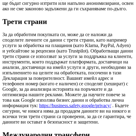
ще бъдат сигурно изтрити или напълно анонимизирани, освен
ако не сме законово задължени да ги съхраняваме по-дълго.
Трети страни
За да обработим покупката си, може да се наложи да
споделите личните си данни с трети страни, като например
услуги за обработка на плащания (като Klarna, PayPal, Adyen)
и уебсайтове за рецензии (като Trustpilot). Обработващи данни
трети страни се използват за услуги за поддръжка на клиенти,
инструменти, които поддържат платформата, доставчици на
анализи, доставчици на имейл услуги и други, необходими за
изпълнението на целите на обработката, посочени в тази
Декларация за поверителност. Вашият имейл адрес и
телефонен номер (когато е наличен) се споделят (хешират) с
Google, за да анализира историята на поръчките и да
оптимизира нашите реклами. Можете да научите повече за
това как Google използва бизнес данни и обработва лична
информация тук:
https://business.safety.google/privacy/
. Бъдете
сигурни, че никога няма да продадем данните ви на никого и
всички тези трети страни са проверени, за да се гарантира, че
данните ви остават в безопасност и защитени.
Международни трансфери