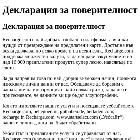
Декларация за поверителност
Декларация за поверителност
Recharge.com е най-добрата глобална платформа за всички
нужди от презареждане на предплатени карти. Достъпна във
всяка държава, по всяко време и на всеки език, Recharge.com
поддържа множество валути, за да направи закупуването на
над 16 000 предплатени продукта супер лесно, навсякъде по
света.
За да направим това по най-добрия възможен начин, понякога
изискваме лични данни от вас. Обещаваме да боравим с
вашата лична информация с най-голяма грижа, за да не се
притеснявате, че данните ви ще бъдат злоупотребени.
Когато използвате нашите услуги и посещавате уебсайтовете
Recharge.com, beltegoed.nl, guthaben.de, herladen.com,
recharge.fr, Recharge.com, www.startselect.com („Уебсайт“),
вашите лични данни ще бъдат обработвани.
Уебсайтът и предлаганите услуги се управляват от нас,
Recharge.com (наричани „ние“ или „нас“ в тази декларация).