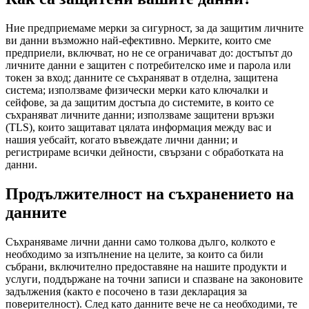
Ние предприемаме мерки за сигурност, за да защитим личните
ви данни възможно най-ефективно. Мерките, които сме
предприели, включват, но не се ограничават до: достъпът до
личните данни е защитен с потребителско име и парола или
токен за вход; данните се съхраняват в отделна, защитена
система; използваме физически мерки като ключалки и
сейфове, за да защитим достъпа до системите, в които се
съхраняват личните данни; използваме защитени връзки
(TLS), които защитават цялата информация между вас и
нашия уебсайт, когато въвеждате лични данни; и
регистрираме всички дейности, свързани с обработката на
данни.
Продължителност на съхранението на
данните
Съхраняваме лични данни само толкова дълго, колкото е
необходимо за изпълнение на целите, за които са били
събрани, включително предоставяне на нашите продукти и
услуги, поддържане на точни записи и спазване на законовите
задължения (както е посочено в тази декларация за
поверителност). След като данните вече не са необходими, те