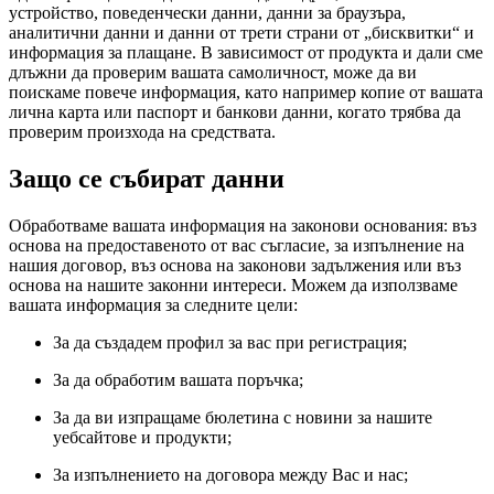
устройство, поведенчески данни, данни за браузъра,
аналитични данни и данни от трети страни от „бисквитки“ и
информация за плащане. В зависимост от продукта и дали сме
длъжни да проверим вашата самоличност, може да ви
поискаме повече информация, като например копие от вашата
лична карта или паспорт и банкови данни, когато трябва да
проверим произхода на средствата.
Защо се събират данни
Обработваме вашата информация на законови основания: въз
основа на предоставеното от вас съгласие, за изпълнение на
нашия договор, въз основа на законови задължения или въз
основа на нашите законни интереси. Можем да използваме
вашата информация за следните цели:
За да създадем профил за вас при регистрация;
За да обработим вашата поръчка;
За да ви изпращаме бюлетина с новини за нашите
уебсайтове и продукти;
За изпълнението на договора между Вас и нас;