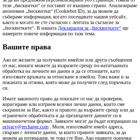
тези „бисквитки“ се поставят от външни страни. Анализираме
анонимни „бисквитки“ (Cookiebot ID), за да можем да
събираме информация, когато посещавате нашия уебсайт,
както и когато не сте съгласни с лентата за съгласие за
„бисквитките“. В нашата
Декларация за „бисквитките“
ще
намерите повече информация по тази тема.
Вашите права
Ако не желаете да получавате имейли или други съобщения
от нас, винаги можете да възразите срещу по-нататъшната
обработка на личните ви данни и да се отпишете, като
използвате връзката за отписване в имейла. Това важи и за
поканата за отзиви, която може да получите след поръчката
си.
Имате законното право да поискате от нас да проверим,
коригираме или изтрием всички лични данни, които сме
съхранили за Вас, както и правото да възразите срещу или да
ограничите обработката и да прехвърлите данните си в
машинночетим формат. Заявките могат да бъдат изпращани на
privacy@recharge.com
. Моля, използвайте имейл адреса,
свързан с личните данни, за които правите заявката, за да
можем да потвърдим, че това сте Вие. Ако правите поръчки