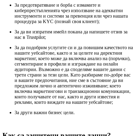
За предотвратяване и борба с измамите и
киберпрестъпленията чрез използване на адекватни
инструменти и системи за превенция или чрез нашата
процедура за KYC (познай своя клиент);
За да ви изпратим имейл покана да напишете отзив за
нас в Trustpilot;
За да подобрим услугите си и да повишим качеството на
нашите уебсайтове, както и за целите на директния
маркетинг, което може да включва анализ на (поръчки),
сегментиране в профили и изграждане на онлайн
аудитории. Възможно е да споделяме вашите данни с
трети страни за тези цели. Като разбираме по-добре вас
и вашите предпочитания, ние сме в състояние да ви
предложим лично и автентично изживяване; което
включва маркетингови и транзакционни комуникации,
които получавате от нас, както и други известия и
реклами, които виждате на нашите уебсайтове;
За други важни бизнес цели.
Как са защитени вашите данни?