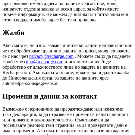
чрез няколко имейл адреса на нашите уебсайтове, моля,
изпратете отделна заявка за всеки адрес, за който искате
повече информация. Не можем да видим или потвърдим кой
стои зад даден имейл адрес без тази проверка.
Жалби
Ако смятате, че използваме личните ви данни неправилно или
че не обработваме правилно вашите въпроси, моля, свържете
се с нас чрез
privacy@recharge.com
. Можете също да подадете
жалба чрез
dpo@recharge.com
и искането ви ще бъде
обработено от длъжностното лице по защита на данните на
Recharge.com. Ако жалбата остане, можете да подадете жалба
до Нидерландския орган за защита на данните чрез
autoriteitpersoonsgegevens.nl.
Промени и данни за контакт
Възможно е периодично да преразглеждаме или изменяме
тази декларация, за да отразяваме промени в нашата дейност
или промени в законодателството. Съветваме ви да
посещавате редовно тази страница, за да проверявате дали е
имало промени. Ако имате въпроси относно тази декларация