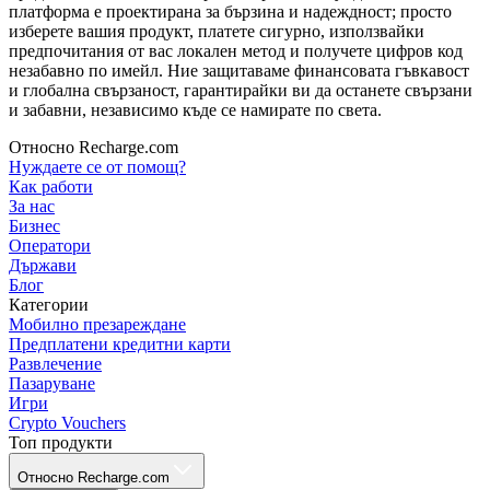
платформа е проектирана за бързина и надеждност; просто
изберете вашия продукт, платете сигурно, използвайки
предпочитания от вас локален метод и получете цифров код
незабавно по имейл. Ние защитаваме финансовата гъвкавост
и глобална свързаност, гарантирайки ви да останете свързани
и забавни, независимо къде се намирате по света.
Относно Recharge.com
Нуждаете се от помощ?
Как работи
За нас
Бизнес
Оператори
Държави
Блог
Категории
Мобилно презареждане
Предплатени кредитни карти
Развлечение
Пазаруване
Игри
Crypto Vouchers
Топ продукти
Относно Recharge.com