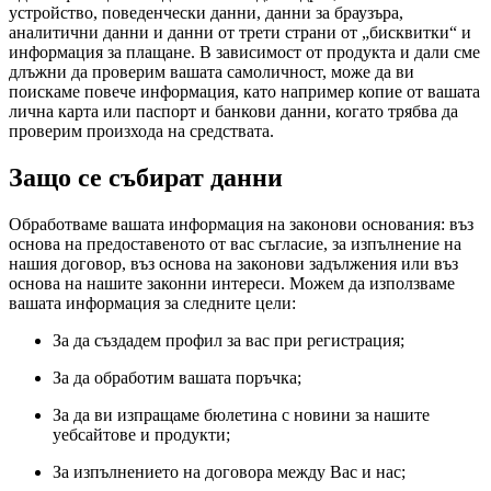
устройство, поведенчески данни, данни за браузъра,
аналитични данни и данни от трети страни от „бисквитки“ и
информация за плащане. В зависимост от продукта и дали сме
длъжни да проверим вашата самоличност, може да ви
поискаме повече информация, като например копие от вашата
лична карта или паспорт и банкови данни, когато трябва да
проверим произхода на средствата.
Защо се събират данни
Обработваме вашата информация на законови основания: въз
основа на предоставеното от вас съгласие, за изпълнение на
нашия договор, въз основа на законови задължения или въз
основа на нашите законни интереси. Можем да използваме
вашата информация за следните цели:
За да създадем профил за вас при регистрация;
За да обработим вашата поръчка;
За да ви изпращаме бюлетина с новини за нашите
уебсайтове и продукти;
За изпълнението на договора между Вас и нас;