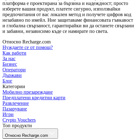
платформа е проектирана за бързина и надеждност; просто
изберете вашия продукт, платете сигурно, използвайки
предпочитания от вас локален метод и получете цифров код
незабавно по имейл. Ние защитаваме финансовата гъвкавост
и глобална свързаност, гарантирайки ви да останете свързани
и забавни, независимо къде се намирате по света.
Относно Recharge.com
Нуждаете се от помощ?
Как работи
За нас
Бизнес
Оператори
Държави
Блог
Категории
Мобилно презареждане
Предплатени кредитни карти
Развлечение
Пазаруване
Игри
Crypto Vouchers
Топ продукти
Относно Recharge.com