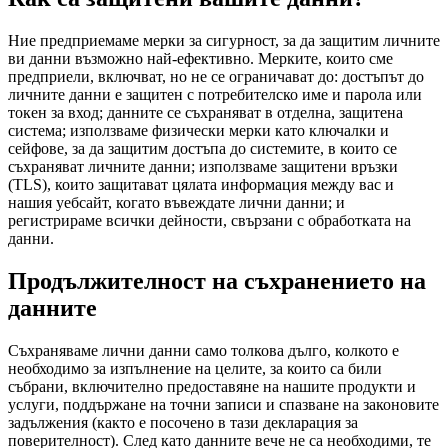
Ние предприемаме мерки за сигурност, за да защитим личните
ви данни възможно най-ефективно. Мерките, които сме
предприели, включват, но не се ограничават до: достъпът до
личните данни е защитен с потребителско име и парола или
токен за вход; данните се съхраняват в отделна, защитена
система; използваме физически мерки като ключалки и
сейфове, за да защитим достъпа до системите, в които се
съхраняват личните данни; използваме защитени връзки
(TLS), които защитават цялата информация между вас и
нашия уебсайт, когато въвеждате лични данни; и
регистрираме всички дейности, свързани с обработката на
данни.
Продължителност на съхранението на
данните
Съхраняваме лични данни само толкова дълго, колкото е
необходимо за изпълнение на целите, за които са били
събрани, включително предоставяне на нашите продукти и
услуги, поддържане на точни записи и спазване на законовите
задължения (както е посочено в тази декларация за
поверителност). След като данните вече не са необходими, те