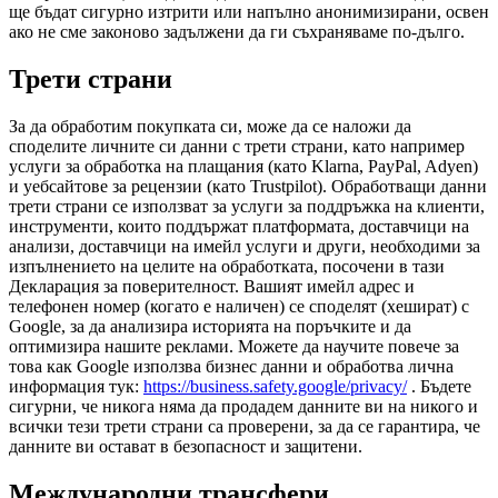
ще бъдат сигурно изтрити или напълно анонимизирани, освен
ако не сме законово задължени да ги съхраняваме по-дълго.
Трети страни
За да обработим покупката си, може да се наложи да
споделите личните си данни с трети страни, като например
услуги за обработка на плащания (като Klarna, PayPal, Adyen)
и уебсайтове за рецензии (като Trustpilot). Обработващи данни
трети страни се използват за услуги за поддръжка на клиенти,
инструменти, които поддържат платформата, доставчици на
анализи, доставчици на имейл услуги и други, необходими за
изпълнението на целите на обработката, посочени в тази
Декларация за поверителност. Вашият имейл адрес и
телефонен номер (когато е наличен) се споделят (хешират) с
Google, за да анализира историята на поръчките и да
оптимизира нашите реклами. Можете да научите повече за
това как Google използва бизнес данни и обработва лична
информация тук:
https://business.safety.google/privacy/
. Бъдете
сигурни, че никога няма да продадем данните ви на никого и
всички тези трети страни са проверени, за да се гарантира, че
данните ви остават в безопасност и защитени.
Международни трансфери