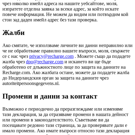
чрез няколко имейл адреса на нашите уебсайтове, моля,
изпратете отделна заявка за всеки адрес, за който искате
повече информация. Не можем да видим или потвърдим кой
стои зад даден имейл адрес без тази проверка.
Жалби
Ако смятате, че използваме личните ви данни неправилно или
че не обработваме правилно вашите въпроси, моля, свържете
се с нас чрез
privacy@recharge.com
. Можете също да подадете
жалба чрез
dpo@recharge.com
и искането ви ще бъде
обработено от длъжностното лице по защита на данните на
Recharge.com. Ако жалбата остане, можете да подадете жалба
до Нидерландския орган за защита на данните чрез
autoriteitpersoonsgegevens.nl.
Промени и данни за контакт
Възможно е периодично да преразглеждаме или изменяме
тази декларация, за да отразяваме промени в нашата дейност
или промени в законодателството. Съветваме ви да
посещавате редовно тази страница, за да проверявате дали е
имало промени. Ако имате въпроси относно тази декларация