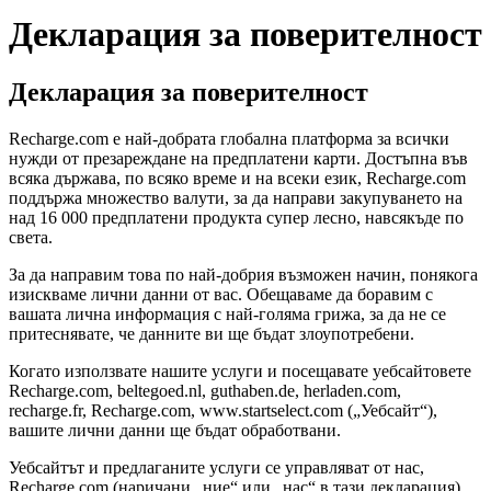
Декларация за поверителност
Декларация за поверителност
Recharge.com е най-добрата глобална платформа за всички
нужди от презареждане на предплатени карти. Достъпна във
всяка държава, по всяко време и на всеки език, Recharge.com
поддържа множество валути, за да направи закупуването на
над 16 000 предплатени продукта супер лесно, навсякъде по
света.
За да направим това по най-добрия възможен начин, понякога
изискваме лични данни от вас. Обещаваме да боравим с
вашата лична информация с най-голяма грижа, за да не се
притеснявате, че данните ви ще бъдат злоупотребени.
Когато използвате нашите услуги и посещавате уебсайтовете
Recharge.com, beltegoed.nl, guthaben.de, herladen.com,
recharge.fr, Recharge.com, www.startselect.com („Уебсайт“),
вашите лични данни ще бъдат обработвани.
Уебсайтът и предлаганите услуги се управляват от нас,
Recharge.com (наричани „ние“ или „нас“ в тази декларация).