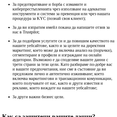
За предотвратяване и борба с измамите и
киберпрестъпленията чрез използване на адекватни
инструменти и системи за превенция или чрез нашата
процедура за KYC (познай своя клиент);
За да ви изпратим имейл покана да напишете отзив за
нас в Trustpilot;
За да подобрим услугите си и да повишим качеството на
нашите уебсайтове, както и за целите на директния
маркетинг, което може да включва анализ на (поръчки),
сегментиране в профили и изграждане на онлайн
аудитории. Възможно е да споделяме вашите данни с
трети страни за тези цели. Като разбираме по-добре вас
и вашите предпочитания, ние сме в състояние да ви
предложим лично и автентично изживяване; което
включва маркетингови и транзакционни комуникации,
които получавате от нас, както и други известия и
реклами, които виждате на нашите уебсайтове;
За други важни бизнес цели.
Как са защитени вашите данни?