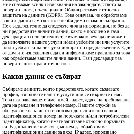
Ние спазваме всички изисквания на законодателството за
поверителност, по-специално Общия регламент относно
защитата на данните (GDPR). Това означава, че обработваме
вашите данни само когато е необходимо и законосъобразно.
Не е задължително да споделяте лична информация, но без да
ни предоставите личните данни, както е посочено в тази
декларация за поверителност, е възможно вече да не можете
да използвате нашите услуги и/или уебсайта ни или услугите
и/или уебсайтът да не функционират по предназначение. Едно
от другите изисквания е да ви информираме правилно за това
как обработваме вашите лични данни. Тази декларация за
поверителност прави точно това.
Какви данни се събират
Събираме данните, които предоставяте, когато създавате
профил, използвате нашите услуги или се свързвате с нас.
Това включва вашето име, имейл адрес, адрес на пребиваване,
дата на раждане и телефонен номер. Нашите служби за
обслужване на клиенти използват допълнително вашия
идентификационен номер на поръчката и/или потребителски
идентификатор, когато имате запитване относно поръчката
си. В допълнение към това, можем да обработваме
идентификационни данни за вход, IP адрес, използвано