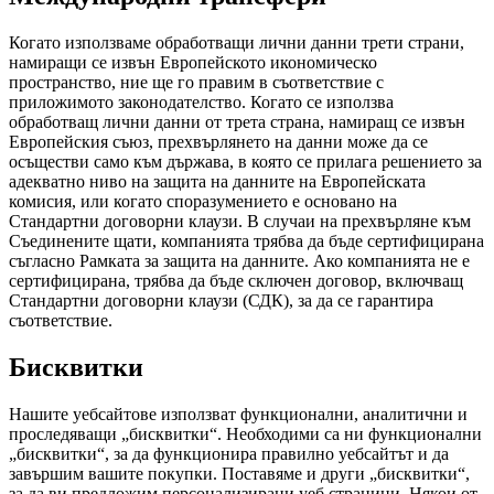
Когато използваме обработващи лични данни трети страни,
намиращи се извън Европейското икономическо
пространство, ние ще го правим в съответствие с
приложимото законодателство. Когато се използва
обработващ лични данни от трета страна, намиращ се извън
Европейския съюз, прехвърлянето на данни може да се
осъществи само към държава, в която се прилага решението за
адекватно ниво на защита на данните на Европейската
комисия, или когато споразумението е основано на
Стандартни договорни клаузи. В случаи на прехвърляне към
Съединените щати, компанията трябва да бъде сертифицирана
съгласно Рамката за защита на данните. Ако компанията не е
сертифицирана, трябва да бъде сключен договор, включващ
Стандартни договорни клаузи (СДК), за да се гарантира
съответствие.
Бисквитки
Нашите уебсайтове използват функционални, аналитични и
проследяващи „бисквитки“. Необходими са ни функционални
„бисквитки“, за да функционира правилно уебсайтът и да
завършим вашите покупки. Поставяме и други „бисквитки“,
за да ви предложим персонализирани уеб страници. Някои от