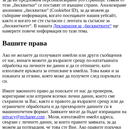
тези „бисквитки“ се поставят от външни страни. Анализираме
анонимни „бисквитки“ (Cookiebot ID), за да можем да
събираме информация, когато посещавате нашия уебсайт,
както и когато не сте съгласни с лентата за съгласие за
„бисквитките“. В нашата
Декларация за „бисквитките“
ще
намерите повече информация по тази тема.
Вашите права
Ако не желаете да получавате имейли или други съобщения
от нас, винаги можете да възразите срещу по-нататъшната
обработка на личните ви данни и да се отпишете, като
използвате връзката за отписване в имейла. Това важи и за
поканата за отзиви, която може да получите след поръчката
си.
Имате законното право да поискате от нас да проверим,
коригираме или изтрием всички лични данни, които сме
съхранили за Вас, както и правото да възразите срещу или да
ограничите обработката и да прехвърлите данните си в
машинночетим формат. Заявките могат да бъдат изпращани на
privacy@recharge.com
. Моля, използвайте имейл адреса,
свързан с личните данни, за които правите заявката, за да
можем да потвърдим, че това сте Вие. Ако правите поръчки