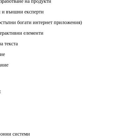
азработване на продукти
и и външни експерти
остъпни богати интернет приложения)
терактивни елементи
а текста
ние
ание
:
ионни системи