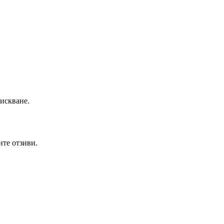
искване.
ите отзиви.