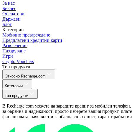
За нас
Бизнес
Оператори
Държави
Блог
Категории
Мобилно презареждане
Предплатени кредитни карти
Развлечение
Пазаруване
Игри
Crypto Vouchers
Топ продукти
Относно Recharge.com
Категории
Топ продукти
В Recharge.com можете да заредите кредит за мобилен телефон,
за бързина и надеждност; просто изберете вашия продукт, плат
финансовата гъвкавост и глобална свързаност, гарантирайки ви 