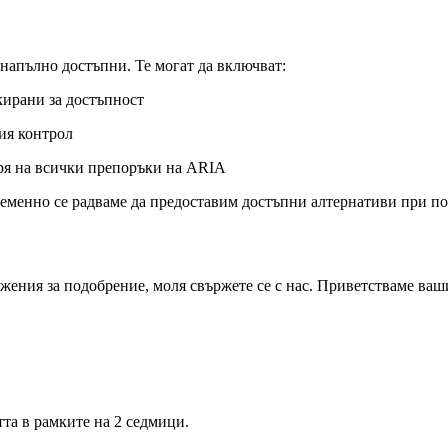
 напълно достъпни. Те могат да включват:
кирани за достъпност
ия контрол
ря на всички препоръки на ARIA
еменно се радваме да предоставим достъпни алтернативи при по
жения за подобрение, моля свържете се с нас. Приветстваме ваш
тта в рамките на 2 седмици.