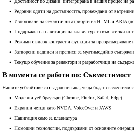
Достъпност по дизайн, интегрирана в нашия процес на р
Редовни одити на достъпността, провеждани от вътрешн
Използване на семантични атрибути на HTML и ARIA (д
Поддръжка на навигация на клавиатурата във всички ин
Режими с висок контраст и функции за преоразмеряване н
Затворени надписи и преписи за мултимедийно съдържа
Текущо обучение за редактори и разработчици на съдърж
В момента се работи по: Съвместимост
Нашите уебсайтове са създадени така, че да бъдат съвместими с
Модерни уеб браузъри (Chrome, Firefox, Safari, Edge)
Екранни четци като NVDA, VoiceOver и JAWS
Навигация само за клавиатура
Помощни технологии, поддържани от основните операц