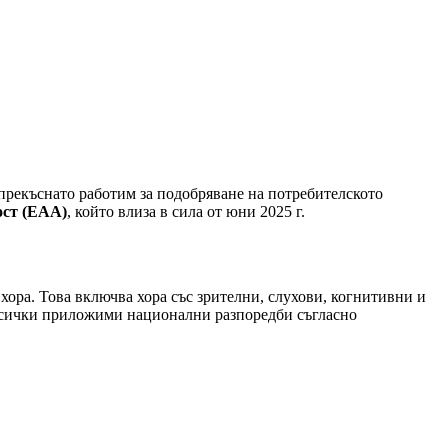
прекъснато работим за подобряване на потребителското
ост (EAA)
, който влиза в сила от юни 2025 г.
ора. Това включва хора със зрителни, слухови, когнитивни и
 всички приложими национални разпоредби съгласно