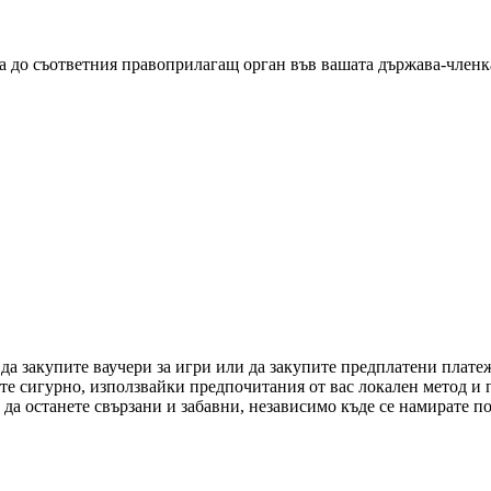
а до съответния правоприлагащ орган във вашата държава-членка 
 да закупите ваучери за игри или да закупите предплатени плат
ете сигурно, използвайки предпочитания от вас локален метод и
да останете свързани и забавни, независимо къде се намирате по