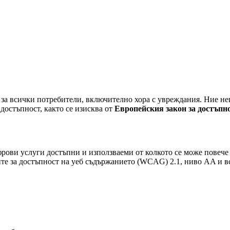
 за всички потребители, включително хора с увреждания. Ние не
достъпност, както се изисква от
Европейския закон за достъпн
ови услуги достъпни и използваеми от колкото се може повече х
ките за достъпност на уеб съдържанието (WCAG) 2.1, ниво AA и