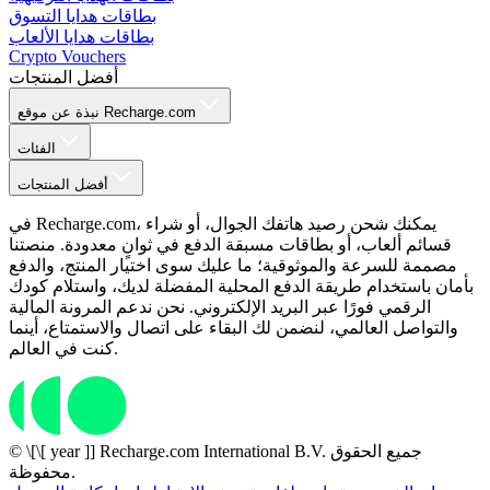
بطاقات هدايا التسوق
بطاقات هدايا الألعاب
Crypto Vouchers
أفضل المنتجات
نبذة عن موقع Recharge.com
الفئات
أفضل المنتجات
في Recharge.com، يمكنك شحن رصيد هاتفك الجوال، أو شراء
قسائم ألعاب، أو بطاقات مسبقة الدفع في ثوانٍ معدودة. منصتنا
مصممة للسرعة والموثوقية؛ ما عليك سوى اختيار المنتج، والدفع
بأمان باستخدام طريقة الدفع المحلية المفضلة لديك، واستلام كودك
الرقمي فورًا عبر البريد الإلكتروني. نحن ندعم المرونة المالية
والتواصل العالمي، لنضمن لك البقاء على اتصال والاستمتاع، أينما
كنت في العالم.
© \[\[ year ]] Recharge.com International B.V. جميع الحقوق
محفوظة.