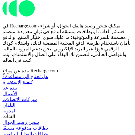
في Recharge.com، يمكنك شحن رصيد هاتفك الجوال، أو شراء
قسائم ألعاب، أو بطاقات مسبقة الدفع في ثوانٍ معدودة. منصتنا
مصممة للسرعة والموثوقية؛ ما عليك سوى اختيار المنتج، والدفع
بأمان باستخدام طريقة الدفع المحلية المفضلة لديك، واستلام كودك
الرقمي فورًا عبر البريد الإلكتروني. نحن ندعم المرونة المالية
والتواصل العالمي، لنضمن لك البقاء على اتصال والاستمتاع، أينما
كنت في العالم.
نبذة عن موقع Recharge.com
هل تحتاج إلى مساعدة؟
كيفية الاستخدام
نبذة عنا
الأعمال
شركات الاتصالات
البلدان
المدونة
الفئات
شحن رصيد الجوال
بطاقات مدفوعة مسبقًا
بطاقات الهدايا الترفيهية